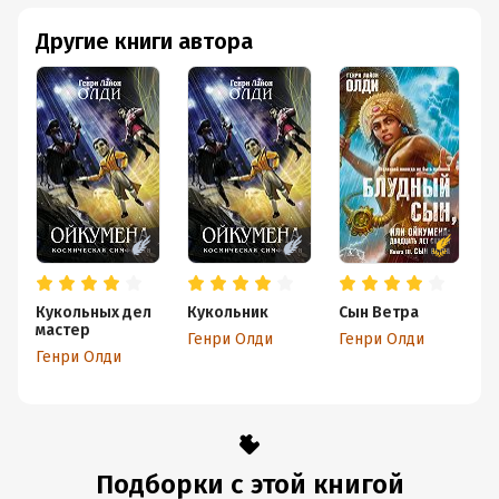
Другие книги автора
Кукольных дел
Кукольник
Сын Ветра
Д
мастер
Генри Олди
Генри Олди
Г
Генри Олди
Подборки с этой книгой