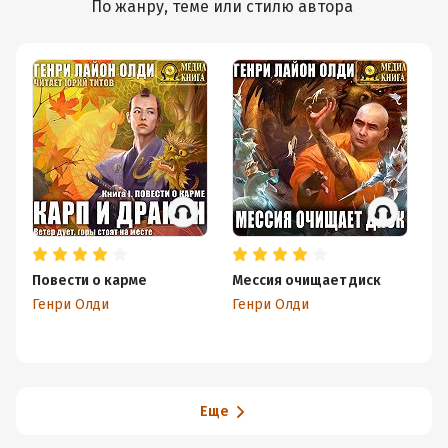
По жанру, теме или стилю автора
Повести о карме
Мессия очищает диск
Зо
вт
Генри Олди
Генри Олди
Ге
Еще