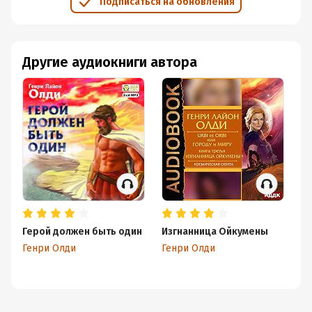
Подписаться на обновления
Другие аудиокниги автора
Герой должен быть один
Изгнанница Ойкумены
Пу
Генри Олди
Генри Олди
Ге