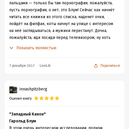
пальцами — только бы там порнография, пожалуйста,
пусть порнография, о нет, это Блум! Сейчас как начнёт
читать все книжки из этого списка, наденет очки,
пойдёт на филфак, коты начнут на улице с интересом
на неё заглядываться, а мужики перестанут. Дочка,
пожалуйста, иди посиди перед телевизором, ну хоть
полчасика, там же «Голые и смешные»! Что, не хочешь?
Показать полностью
Отец, мы её теряем, скажи хоть что-нибудь!
Утрирую, но я серьёзно видела в каком-то сериале,
как дочка в шутку грозит своей маман, что если та не
7 декабря 2017
LiveLib
Поделиться
перестанет её сватать ко всяким непонятным мужикам,
то она начнёт всерьёз читать Блума и уйдёт в
литературоведы.
innashpitzberg
Чтобы прочитать «Западный канон» Гарольда Блума,
Оценил книгу
нужно обладать следующими качествами:
Дальше...
1) Отвагой. Не каждый готов поставить на себя
"Западный Канон"
проклятую печать гуманитария, а филологичнее Блума
Гарольд Блум
только сорок кошек в сорок лет.
В этом очень интересном исследовании, полном