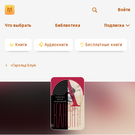
Войти
Что выбрать
Библиотека
Подписка
📖
Книги
🎧
Аудиокниги
👌
Бесплатные книги
⭐️Гарольд Блум