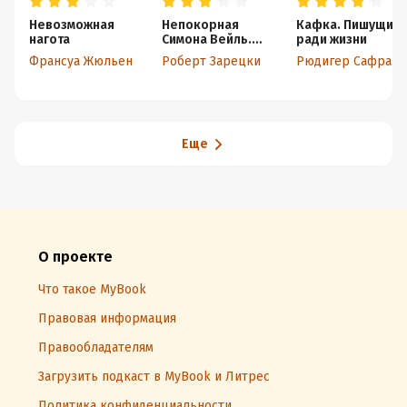
его поставит в канон. Но всё же он считает, что
Невозможная
Непокорная
Кафка. Пишущий
общественная актуалочка в литературе важна больше
нагота
Симона Вейль.
ради жизни
для историков, чем для литературоведов.
Жизнь в пяти
Франсуа Жюльен
Роберт Зарецки
Рюдигер Сафрански
идеях
Закончить бы хотелось на важной высокой нотке,
которую издают мои голосовые связки, когда крутой
кипяток восторга хлещет по коленкам. Издано —
просто чума, комар носу не подточит. Вот что бывает,
Еще
когда с изданием книги не надо скорее торопиться, и
есть время всё продумать, проверить и сделать на
совесть.
О проекте
Что такое MyBook
Правовая информация
Правообладателям
Загрузить подкаст в MyBook и Литрес
Политика конфиденциальности