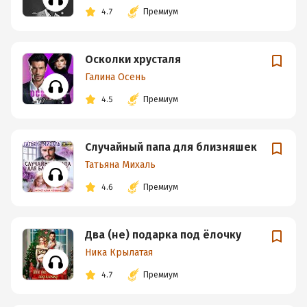
4.7
Премиум
Осколки хрусталя
Галина Осень
4.5
Премиум
Случайный папа для близняшек
Татьяна Михаль
4.6
Премиум
Два (не) подарка под ёлочку
Ника Крылатая
4.7
Премиум