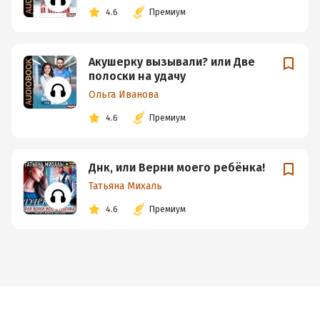
4.6
Премиум
Акушерку вызывали? или Две
полоски на удачу
Ольга Иванова
4.6
Премиум
Днк, или Верни моего ребёнка!
Татьяна Михаль
4.6
Премиум