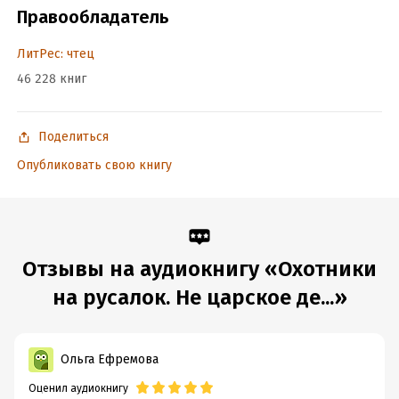
Правообладатель
Год издания:
2024
Дата поступления:
2 декабря 2024
ЛитРес: чтец
ISBN (EAN):
9785042144813
46 228 книг
Поделиться
Опубликовать свою книгу
Отзывы на аудиокнигу «Охотники
на русалок. Не царское де...»
Ольга Ефремова
Оценил аудиокнигу