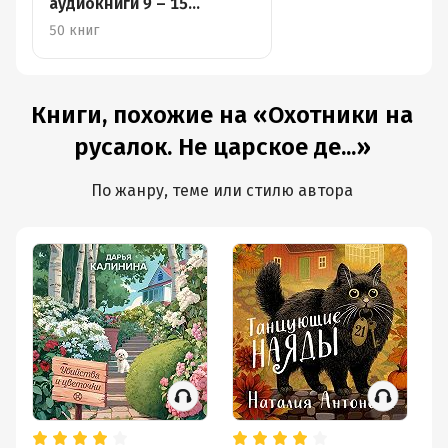
аудиокниги 9 – 15
декабря
50 книг
Книги, похожие на «Охотники на
русалок. Не царское де...»
По жанру, теме или стилю автора