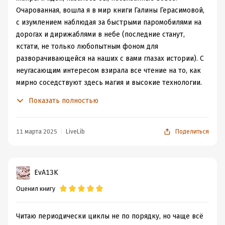
Очарованная, вошла я в мир книги Галины Герасимовой,
с изумлением наблюдая за быстрыми паромобилями на
дорогах и дирижаблями в небе (последние станут,
кстати, не только любопытным фоном для
разворачивающейся на наших с вами глазах истории). С
неугасающим интересом взирала все чтение на то, как
мирно соседствуют здесь магия и высокие технологии.
Прогуляться по воспоминаниям мертвецов - это точно
Показать полностью
что-то незабываемое! И я прекрасно понимаю тех
героев романа, которых так манила загадочная
Пустошь. Меня все больше интриговала детективная
11 марта 2025
LiveLib
Поделиться
история, в которой, к слову, не обошлось без той
самой магии. Меня бесконечно тронуло своеобразное
переложение (или, скорее, некая отсылка) ко всем
EvA13K
известной сказке "Красавица и чудовище", хотя, по
Оценил книгу
правде. чудовищами здесь ощущали себя оба. А еще
мне отчетливо виделись в книге яркие идеи
трансгуманизма, когда наука и техника становятся
Читаю периодически циклы не по порядку, но чаще всё