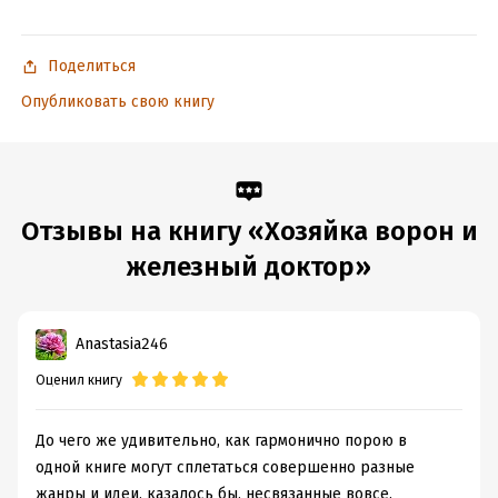
– Тьма в облике ворона и самобытный народ птицелюдов.
Поделиться
– Запутанные семейные отношения.
Опубликовать свою книгу
– Заслуженный отпуск, стремительно перешедший в работу.
Подробная информация
Дата написания:
1 января 2025
Отзывы на книгу «Хозяйка ворон и
Объем:
502807
железный доктор»
Год издания:
2025
Дата поступления:
10 апреля 2025
ISBN (EAN):
9785042207334
Anastasia246
Время на чтение:
7
ч.
Оценил книгу
До чего же удивительно, как гармонично порою в
одной книге могут сплетаться совершенно разные
жанры и идеи, казалось бы, несвязанные вовсе.