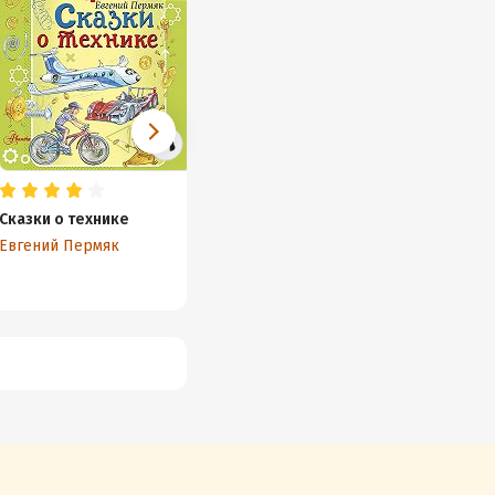
Сказки о технике
Рассказы о зверятах
Аудиоэ
Профе
Евгений Пермяк
Александр Тихонов
Алекса