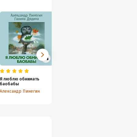
Я люблю обнимать
Принц на белом слоне.
баобабы
Королевские сказки
Александр Пинегин
Галина Дядина