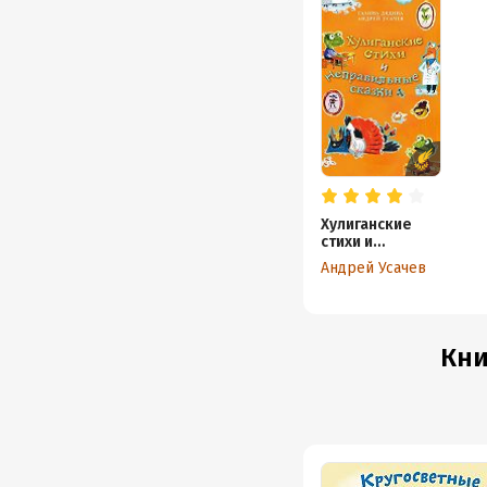
Хулиганские
стихи и
неправильные
Андрей Усачев
сказки
Кни