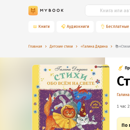
📖
Книги
🎧
Аудиокниги
👌
Бесплатные
Главная
Детские стихи
⭐️Галина Дядина
📚«Ст
Пр
Ст
Галина
1 час 2
По 