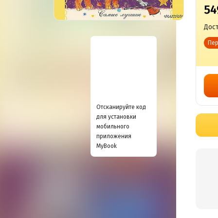
54
Дост
Пер
Отсканируйте код
для установки
мобильного
приложения
MyBook