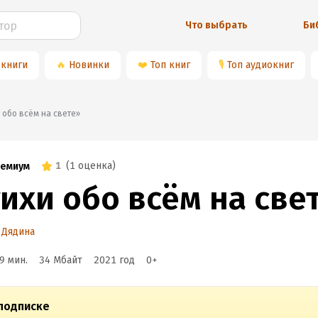
Что выбрать
Би
 книги
🔥
Новинки
❤️
Топ книг
🎙
Топ аудиокниг
ихи обо всём на свете»
1
(
1 оценка
)
емиум
ихи обо всём на све
 Дядина
9 мин.
34 Мбайт
2021
год
0
+
подписке