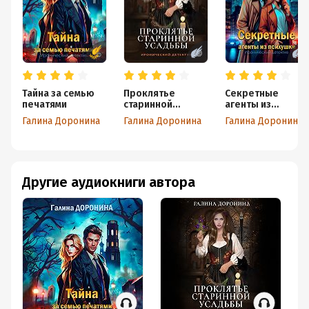
Тайна за семью
Проклятье
Секретные
печатями
старинной
агенты из
усадьбы
психушки
Галина Доронина
Галина Доронина
Галина Доронина
Другие аудиокниги автора