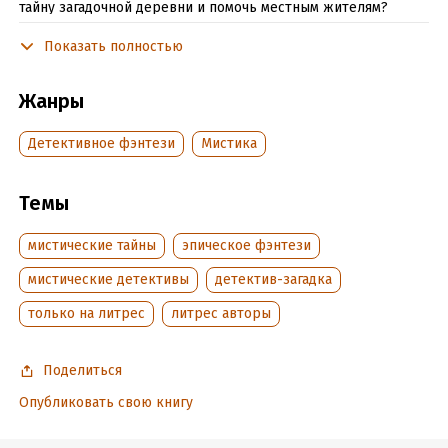
тайну загадочной деревни и помочь местным жителям?
Показать полностью
Подробная информация
Жанры
Дата написания:
12 октября 2021
Объем:
30327
Детективное фэнтези
Мистика
Год издания:
2023
Дата поступления:
7 мая 2023
Темы
Время на чтение:
1
ч.
мистические тайны
эпическое фэнтези
мистические детективы
детектив-загадка
только на литрес
литрес авторы
Поделиться
Опубликовать свою книгу