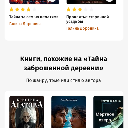
Тайна за семью печатями
Проклятье старинной
Ко
усадьбы
Галина Доронина
Га
Галина Доронина
Книги, похожие на «Тайна
заброшенной деревни»
По жанру, теме или стилю автора