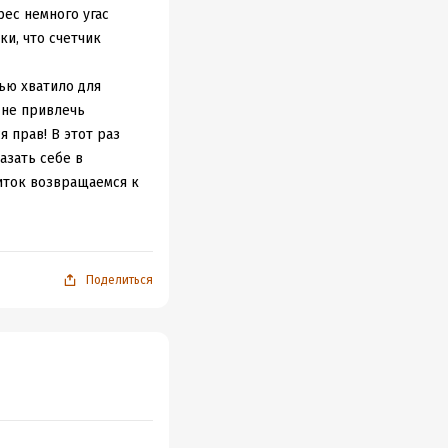
ес немного угас
и, что счетчик
тью хватило для
 не привлечь
 прав! В этот раз
азать себе в
виток возвращаемся к
 хочется сравнить с
ладстон понял, что у
орые в целом
Поделиться
тельности
м виде, над которым
 белый, потом
ли физиология?
ротив мейнстрима –
ансляции массам
ых звоночков дело не