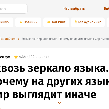
Что выбрать
Би
 книги
🔥
Новинки
❤️
Топ книг
🎙
Топ аудиокниг
️Гай Дойчер
📚«Сквозь зеркало языка. Почему на других языках мир выгл
4.34
(
102 оценки
)
емиум
квозь зеркало языка.
очему на других язы
ир выглядит иначе