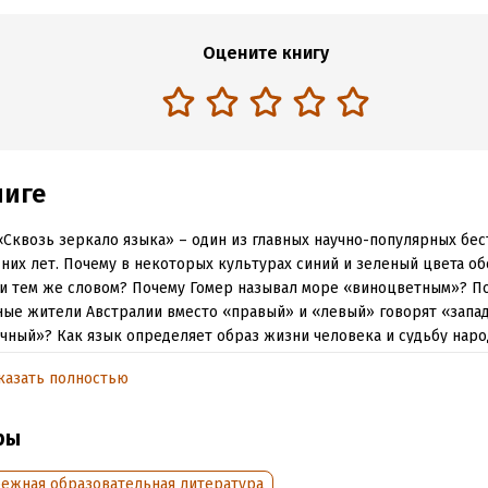
Оцените книгу
ниге
«Сквозь зеркало языка» – один из главных научно-популярных бе
них лет. Почему в некоторых культурах синий и зеленый цвета о
и тем же словом? Почему Гомер называл море «виноцветным»? П
ые жители Австралии вместо «правый» и «левый» говорят «запа
чный»? Как язык определяет образ жизни человека и судьбу наро
мная и блестяще написанная книга одного из самых известных со
казать полностью
стов – настоящий подарок для всех, кто интересуется жизнью язы
бразием человеческой культуры.
ры
бежная образовательная литература
ате PDF A4 сохранен издательский макет книги.