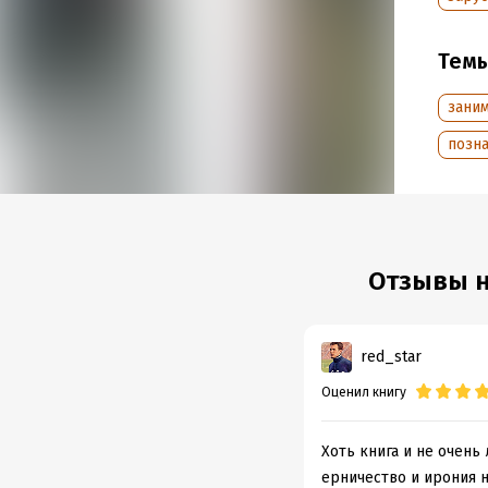
Тем
Подр
Дата н
заним
Объем
позн
Год из
Отзывы на
red_star
Оценил книгу
Хоть книга и не очень
ерничество и ирония н