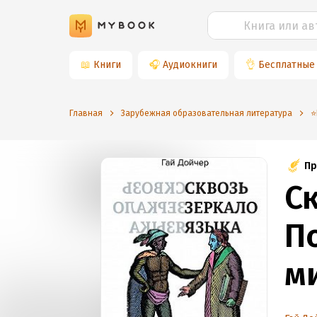
📖
Книги
🎧
Аудиокниги
👌
Бесплатные
Главная
Зарубежная образовательная литература
⭐
Пр
С
П
м