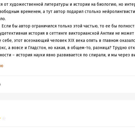
я от художественной литературы и истории на биологию, но интер
вободным временем, а тут автор подарил столько нейролингвистик
ло.
. Если бы автор ограничился только этой частью, то ее бы полнос
удетективная история в сеттинге викторианской Англии не может
 себе, этот всезнающий человек XIX века опять в главном оказался
кс, а вовсе и Гладстон, но какая, в общем-то, разница? Трудно отк
ости – история науки явно развивается по спирали, и мы через 
рые потом до следующего витка отрицаются.
ью
зрениями. Автор в соответствии с лучшими образцами жанра (так и
письменность и антикитерский механизм) рассказывает нам, как Г
ля заметного числа цветов. Из этой заметки выросли дебаты, кот
b
, хотя и на более высоком уровне знания. Сама теория последова
рных конструктов цветов ранее попадалась мне совершенно в то
ся – как аксиома в научно-популярном журнале: сначала черный и
 или зеленый, затем синий/голубой. Но как? Почему? Культура и
 с юмором. Как неспециалиста меня смущали разве что пассажи п
ольно странно, научпоп по определению нужен для упрощения и тр
сенсуса. Но автор не перегибает палку, поэтому дальше тревожн