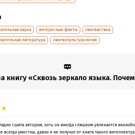
ы
обная информация
аписания:
1 января 2010
ISBN (EAN):
9785170837113
ательная наука
интересные факты
лингвистика
:
587219
Переводчик:
Нина Жукова
авательная литература
лингвокультурология
дания:
2025
Время на чтение:
9
ч.
 книгу «Сквозь зеркало языка. Почему
 ладно сшита автором, хоть он иногда слишком увлекается иконобо
е всегда уместны, давно я не получал от книги такого интеллекту