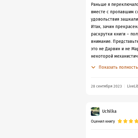
Раньше я переключалс
вместе с пропавшим с
удовольствия зашкали
Итак, зачин прекрасен
раскрутки книги – пол
внимание. Представьте
это не Дарвин и не Мар
некоторой механистичн
тем воззрениям, кото
Показать полност
Но черт с ними, с воз
книгой про минойскую 
Гомера не было слов д
28 сентября 2023
LiveLi
продолжаются и сейчас
возникновения культу
автор книги насмехает
Uchilka
красный, потом желтый
Оценил книгу
Автор пишет задорно,
для научпопа это дов
текущего научного кон