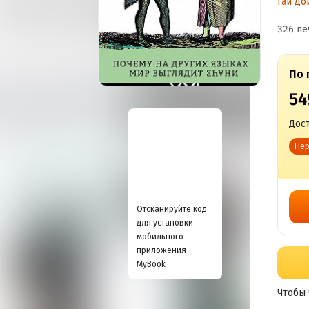
Гай До
326 пе
По 
54
Дост
Пер
Отсканируйте код
для установки
мобильного
приложения
MyBook
Чтобы 