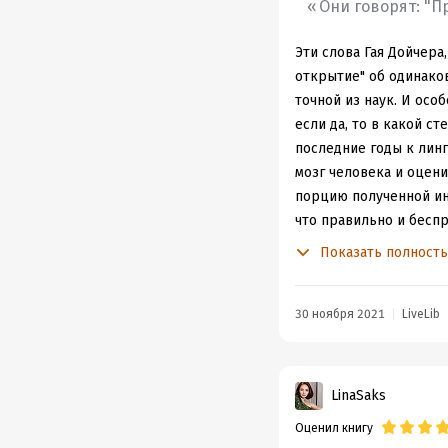
Они говорят: "П
пошло. Главной задаче
без твердых границ, 
Эти слова Гая Дойчер
понятия будущего из-з
открытие" об одинаков
глаголосуществительны
точной из наук. И осо
оттенка выше, чем для
если да, то в какой с
местности, как произ
последние годы к лин
Мне откровенно понрав
мозг человека и оцени
привык, что мы для ав
порцию полученной ин
язык в книге радуют, 
что правильно и беспр
голубого/синего, и в 
есть соблазн подогна
Показать полност
P.S. Любопытно было о
покажет время, а пока.
einsam» Гейне. Забавн
Пока о самой книге и 
Лермонтова («На севе
30 ноября 2021
LiveLib
на озвученные в ней в
историю. Но рассказыв
плюсам книги - автор
множество различных, 
LinaSaks
читать в электронном 
Оценил книгу
Второй приятный моме