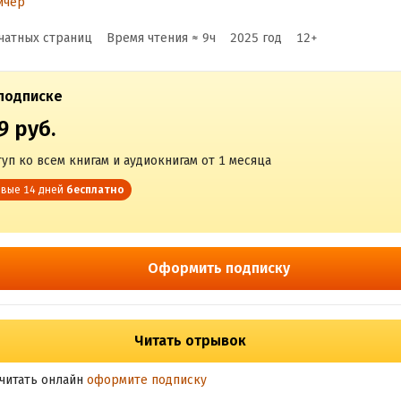
йчер
чатных страниц
Время чтения ≈
9
ч
2025
год
12
+
подписке
9 руб.
уп ко всем книгам и аудиокнигам от 1 месяца
вые 14 дней
бесплатно
Оформить подписку
Читать отрывок
читать онлайн
оформите подписку