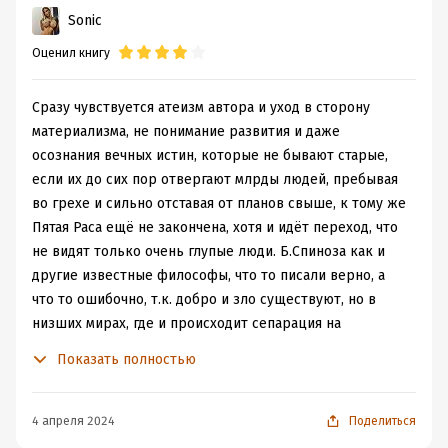
Sonic
Оценил книгу
Сразу чувствуется атеизм автора и уход в сторону
материализма, не понимание развития и даже
осознания вечных истин, которые не бывают старые,
если их до сих пор отвергают млрды людей, пребывая
во грехе и сильно отставая от планов свыше, к тому же
Пятая Раса ещё не закончена, хотя и идёт переход, что
не видят только очень глупые люди. Б.Спиноза как и
другие известные философы, что то писали верно, а
что то ошибочно, т.к. добро и зло существуют, но в
низших мирах, где и происходит сепарация на
избранных от званных, праведных от падших через
Показать полностью
ситуации, чам выбор, осуществляемый каждым
отдельно взятым индивидом.
Он прав и про порядок и Законы свыше, случайностей
4 апреля 2024
Поделиться
не существует, в психике он ошибается, т.к. эмоции и