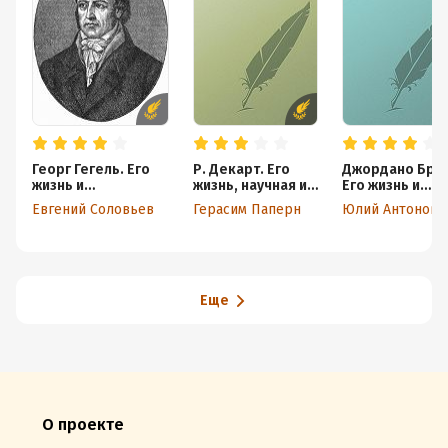
Георг Гегель. Его
Р. Декарт. Его
Джордано Брун
жизнь и
жизнь, научная и
Его жизнь и
философская
философская
философская
Евгений Соловьев
Герасим Паперн
деятельность
деятельность
деятельность
Еще
О проекте