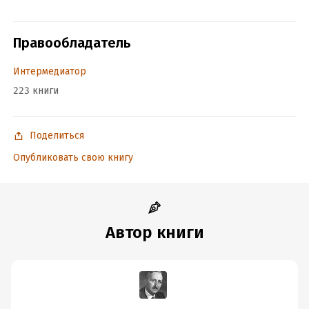
Объем:
803791
Год издания:
2024
Правообладатель
Дата поступления:
11 мая 2024
ISBN (EAN):
9785916036565
Интермедиатор
Переводчик:
О. Дмитриева
223 книги
Время на чтение:
12
ч.
Поделиться
Опубликовать свою книгу
Автор книги