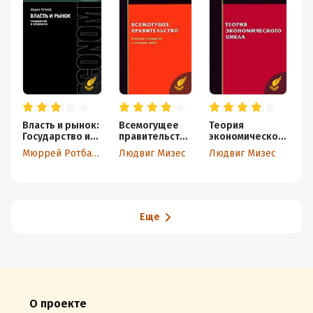
Власть и рынок:
Всемогущее
Теория
С
Государство и
правительство
экономическог
э
экономика
: Тотальное
о цикла
т
Мюррей Ротбард
Людвиг Мизес
Людвиг Мизес
государство и
д
тотальная
э
война
Еще
О проекте