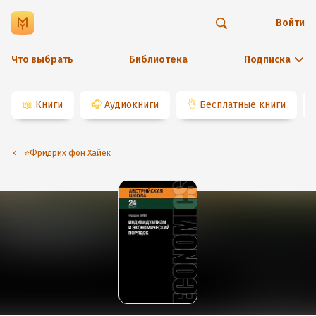
Войти
Что выбрать
Библиотека
Подписка
📖
Книги
🎧
Аудиокниги
👌
Бесплатные книги
⭐️Фридрих фон Хайек