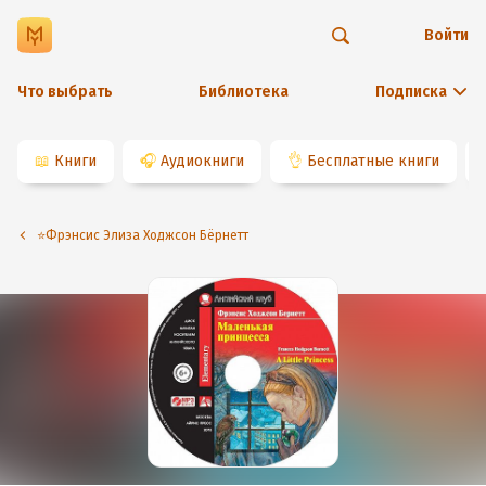
Войти
Что выбрать
Библиотека
Подписка
📖
Книги
🎧
Аудиокниги
👌
Бесплатные книги
⭐️Фрэнсис Элиза Ходжсон Бёрнетт