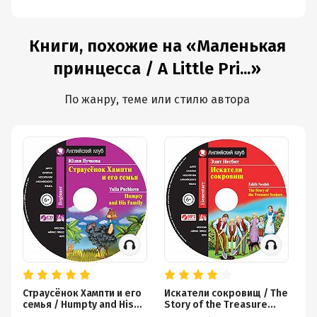
английском
языке
Книги, похожие на «Маленькая
принцесса / A Little Pri...»
По жанру, теме или стилю автора
Страусёнок Хампти и его
Искатели сокровищ / The
Дн
семья / Humpty and His
Story of the Treasure
an
Family
Seekers