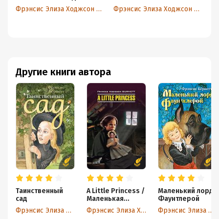
Фрэнсис Элиза Ходжсон Бёрнетт
Фрэнсис Элиза Ходжсон Бёрнетт
Другие книги автора
Таинственный
A Little Princess /
Маленький лорд
сад
Маленькая
Фаунтлерой
принцесса. Книга
Фрэнсис Элиза Ходжсон Бёрнетт
Фрэнсис Элиза Ходжсон Бёрнетт
Фрэнсис Элиза Ходжсон Бёрнетт
для чтения на