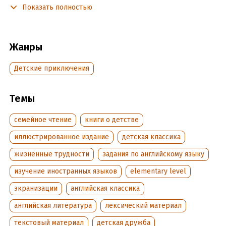
непростыми испытаниями, которые уготовила ей судьба,
Показать полностью
благодаря своему мужеству, помощи верных друзей и
невероятной удаче.
Жанры
Книга предназначена учащимся 5–8 классов
образовательных организаций, а также широкому кругу лиц,
изучающих английский язык.
Детские приключения
Темы
Подробная информация
Дата написания:
1 января 2018
семейное чтение
книги о детстве
Год издания:
2019
иллюстрированное издание
детская классика
Дата поступления:
18 мая 2023
жизненные трудности
задания по английскому языку
ISBN (EAN):
9785811264261
изучение иностранных языков
elementary level
экранизации
английская классика
английская литература
лексический материал
текстовый материал
детская дружба