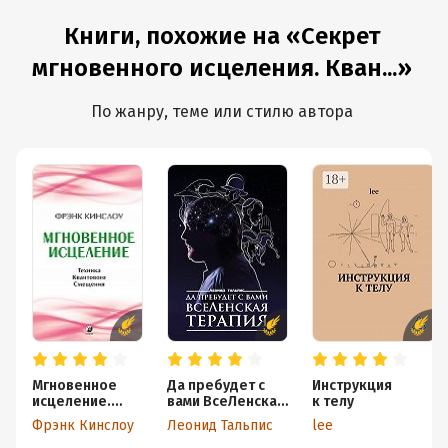
Книги, похожие на «Секрет
мгновенного исцеления. Кван...»
По жанру, теме или стилю автора
Мгновенное
Да пребудет с
Инструкция
исцеление.
вами ВсеЛенская
к телу
Техника
терапия
Фрэнк Кинслоу
Леонид Тальпис
lee
Квантового