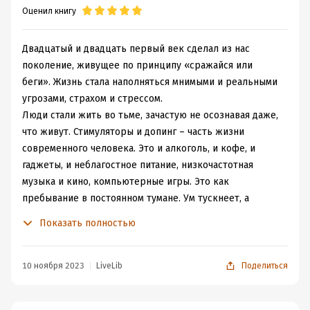
Оценил книгу
Двадцатый и двадцать первый век сделал из нас
поколение, живущее по принципу «сражайся или
беги». Жизнь стала наполняться мнимыми и реальными
угрозами, страхом и стрессом.
Люди стали жить во тьме, зачастую не осознавая даже,
что живут. Стимуляторы и допинг – часть жизни
современного человека. Это и алкоголь, и кофе, и
гаджеты, и неблагостное питание, низкочастотная
музыка и кино, компьютерные игры. Это как
пребывание в постоянном тумане. Ум тускнеет, а
мутные низкие вибрации плохо отражают свет
Показать полностью
осознания. Почти каждый человек страдает от
бесконечной мысленной болтовни. Гиперактивный и
неконтролируемый ум стал нормой. Автор
10 ноября 2023
LiveLib
Поделиться
метафорически сравнивает такие эмоции, как
беспокойство, скука, фрустрации, гнев, тревога и страх