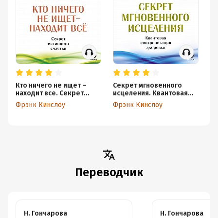
Кто ничего не ищет –
Секрет мгновенного
Мг
находит все. Секрет
исцеления. Квантовая
Те
истинного счастья
синхронизация здоровья
С
Фрэнк Кинслоу
Фрэнк Кинслоу
Фр
Переводчик
Н. Гончарова
Н. Гончарова