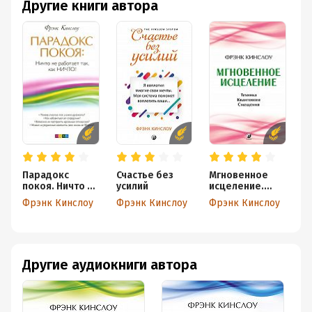
Другие книги автора
Парадокс
Счастье без
Мгновенное
К
покоя. Ничто не
усилий
исцеление.
и
работает так,
Техника
в
Фрэнк Кинслоу
Фрэнк Кинслоу
Фрэнк Кинслоу
Ф
как Ничто!
Квантового
и
Смещения
с
Другие аудиокниги автора