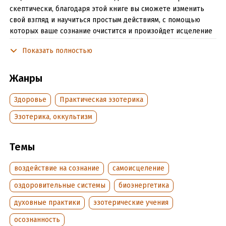
скептически, благодаря этой книге вы сможете изменить
свой взгляд и научиться простым действиям, с помощью
которых ваше сознание очистится и произойдет исцеление
тела и ума. Овладеть техникой Квантового Смещения так же
Показать полностью
легко, как думать. Попробуйте, и у вас получится!
Жанры
Подробная информация
Здоровье
Практическая эзотерика
Дата написания:
1 января 2008
Объем:
196602
Эзотерика, оккультизм
Год издания:
2024
Дата поступления:
8 июня 2022
Темы
ISBN (EAN):
9785907525276
Переводчик:
Н. Гончарова
воздействие на сознание
самоисцеление
Время на чтение:
3
ч.
оздоровительные системы
биоэнергетика
духовные практики
эзотерические учения
осознанность