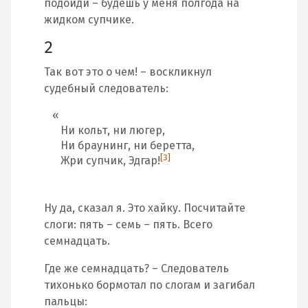
подойди – будешь у меня полгода на
жидком супчике.
2
Так вот это о чем! – воскликнул
судебный следователь:
Ни кольт, ни люгер,
Ни браунинг, ни беретта,
[3]
Жри супчик, Эдгар!
Ну да, сказал я. Это хайку. Посчитайте
слоги: пять – семь – пять. Всего
семнадцать.
Где же семнадцать? – Следователь
тихонько бормотал по слогам и загибал
пальцы: