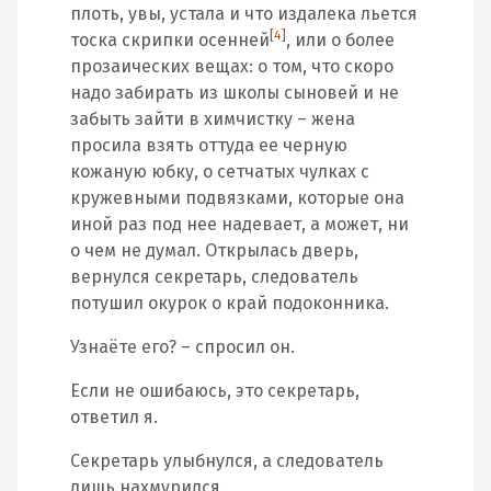
плоть, увы, устала и что издалека льется
[4]
тоска скрипки осенней
, или о более
прозаических вещах: о том, что скоро
надо забирать из школы сыновей и не
забыть зайти в химчистку – жена
просила взять оттуда ее черную
кожаную юбку, о сетчатых чулках с
кружевными подвязками, которые она
иной раз под нее надевает, а может, ни
о чем не думал. Открылась дверь,
вернулся секретарь, следователь
потушил окурок о край подоконника.
Узнаёте его? – спросил он.
Если не ошибаюсь, это секретарь,
ответил я.
Секретарь улыбнулся, а следователь
лишь нахмурился.