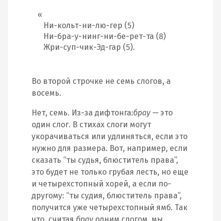
Ни-кольт-ни-лю-гер (5)
Ни-бра-у-нинг-ни-бе-рет-та (8)
Жри-суп-чик-Эд-гар (5).
Во второй строчке не семь слогов, а
восемь.
Нет, семь. Из-за дифтонга:
брау —
это
один слог. В стихах слоги могут
укорачиваться или удлиняться, если это
нужно для размера. Вот, например, если
сказать “ты судья, блюститель права”,
это будет не только грубая лесть, но еще
и четырехстопный хорей, а если по-
другому: “ты судия, блюститель права”,
получится уже четырехстопный ямб. Так
что, считая
брау
одним слогом, мы