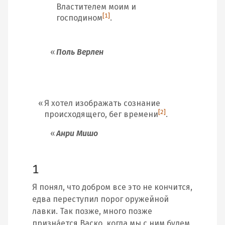
Властителем моим и
[1]
господином
.
Поль Верлен
Я хотел изображать сознание
[2]
происходящего, бег времени
.
Анри Мишо
1
Я понял, что добром все это не кончится,
едва переступил порог оружейной
лавки. Так позже, много позже
призна́ется Васко, когда мы с ним будем