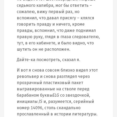
седьмого калибра, мог бы ответить –
сожалею, вижу первый раз, но
вспомнил, что давал присягу – клялся
говорить правду и ничего, кроме
правды, вспомнил, что даже поднимал
правую руку, глядя в глаза следователю,
тут, в его кабинете, и было видно, что
шутить он не расположен.
Дайте-ка посмотреть, сказал я.
И вот я снова совсем близко видел этот
револьвер и снова разглядел через
прозрачный пластиковый пакет
выгравированные на стволе перед
барабаном буквы
ELG
со звездочкой,
инициалы
JS
и, разумеется, серийный
номер 14096, столь скандально
прославленный в истории литературы.