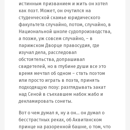
истинным призванием и жить он хотел
как поэт. Может, он очутился на
студенческой скамье юридического
факультета случайно, потом, случайно, в
Национальной школе судопроизводства,
а позже, уж совсем случайно, – в
парижском Дворце правосудия, где
изучал дела, расследовал
обстоятельства, допрашивал
свидетелей, но в глубине души все это
время мечтал об одном – стать поэтом
или просто играть в поэта, принять
подходящую позу: разглядывать закат
над Сеной в съехавшем набок жабо и
декламировать сонеты.
Вот о чем думал я, ну а он… он думал о
бесстрастных реках, об Аквитанском
принце на разоренной башне, о том, что