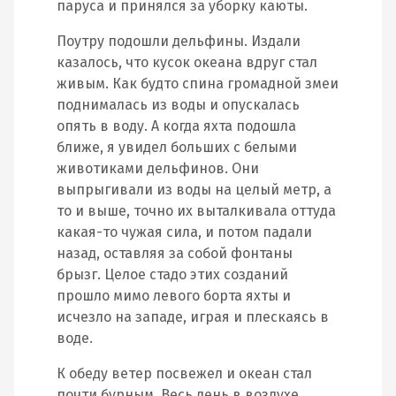
паруса и принялся за уборку каюты.
Поутру подошли дельфины. Издали
казалось, что кусок океана вдруг стал
живым. Как будто спина громадной змеи
поднималась из воды и опускалась
опять в воду. А когда яхта подошла
ближе, я увидел больших с белыми
животиками дельфинов. Они
выпрыгивали из воды на целый метр, а
то и выше, точно их выталкивала оттуда
какая-то чужая сила, и потом падали
назад, оставляя за собой фонтаны
брызг. Целое стадо этих созданий
прошло мимо левого борта яхты и
исчезло на западе, играя и плескаясь в
воде.
К обеду ветер посвежел и океан стал
почти бурным. Весь день в воздухе