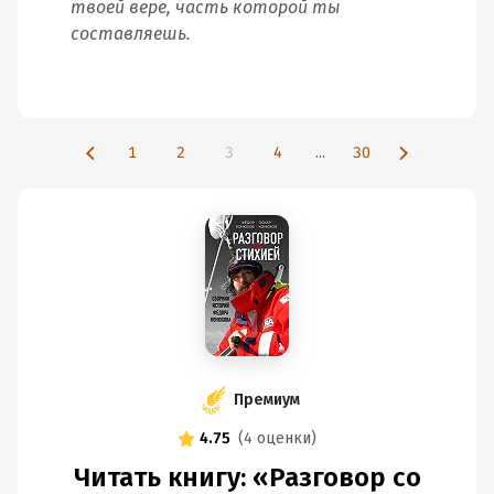
твоей вере, часть которой ты
составляешь.
1
2
3
4
...
30
Премиум
4.75
(
4 оценки
)
Читать книгу: «Разговор со