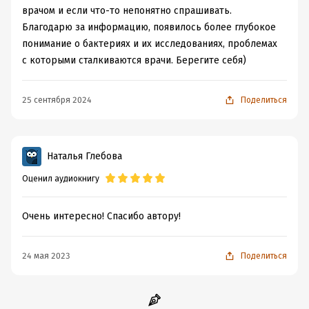
врачом и если что-то непонятно спрашивать.
Продюсеры: Кирилл Сычёв, Лика Кремер и Ксения
Благодарю за информацию, появилось более глубокое
Красильникова
понимание о бактериях и их исследованиях, проблемах
с которыми сталкиваются врачи. Берегите себя)
Медицинский редактор: Виктор Лебедев
25 сентября 2024
Поделиться
Звукорежиссёр: Нина Мамотина
Наталья Глебова
Оценил аудиокнигу
Очень интересно! Спасибо автору!
Композиторы: Кира Вайнштейн и Михаил Мясоедов
24 мая 2023
Поделиться
Подробная информация
Дата написания:
8 июня 2021
Год издания:
2022