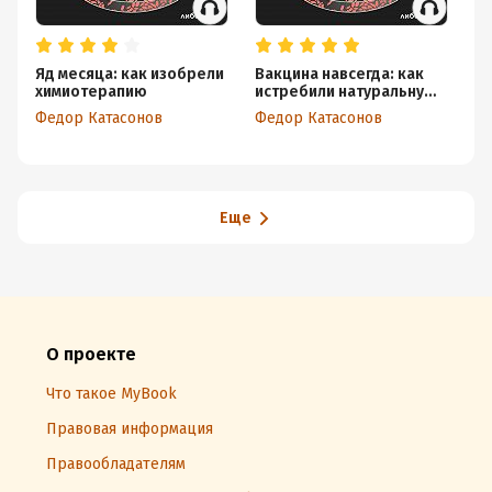
Яд месяца: как изобрели
Вакцина навсегда: как
«Я
химиотерапию
истребили натуральную
на
оспу
ис
Федор Катасонов
Федор Катасонов
Фе
гл
Еще
О проекте
Что такое MyBook
Правовая информация
Правообладателям