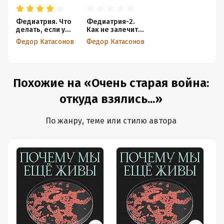
Федиатрия. Что
Федиатрия-2.
делать, если у
Как не залечить
вас ребенок
ребенка
Федор Катасонов
Федор Катасонов
Похожие на «Очень старая война:
откуда взялись...»
По жанру, теме или стилю автора