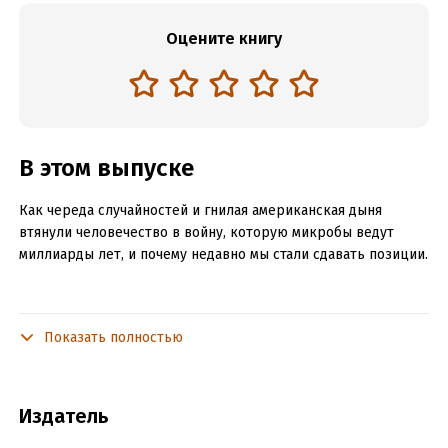
Оцените книгу
В этом выпуске
Как череда случайностей и гнилая американская дыня
втянули человечество в войну, которую микробы ведут
миллиарды лет, и почему недавно мы стали сдавать позиции.
Эксперт эпизода: Константин Северинов, доктор
Показать полностью
биологических наук и профессор университета Ратгерса.
Издатель
Это подкаст «СБЕР ЕАПТЕКИ» и студии «Либо/Либо».