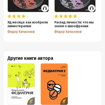
Яд месяца: как изобрели
Распад личности: что мы
На
химиотерапию
знаем о шизофрении
ау
Федор Катасонов
Федор Катасонов
Фе
Другие книги автора