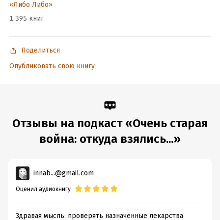
«Либо Либо»
1 395 книг
По промокоду «ПОДКАСТ» — скидка 250р на первый заказ
на сумму от двух тысяч в «СБЕР ЕАПТЕКЕ».
Поделиться
Опубликовать свою книгу
Ведущий: Фёдор Катасонов
Отзывы на подкаст «Очень старая
война: откуда взялись...»
Автор сценария: Елена Чеснокова
innab...@gmail.com
Оценил аудиокнигу
Редактор: Семён Шешенин
Здравая мысль: проверять назначенные лекарства