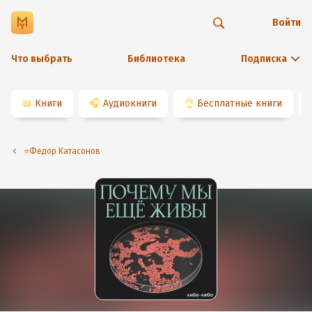
Войти
Что выбрать
Библиотека
Подписка
📖
Книги
🎧
Аудиокниги
👌
Бесплатные книги
⭐️Федор Катасонов