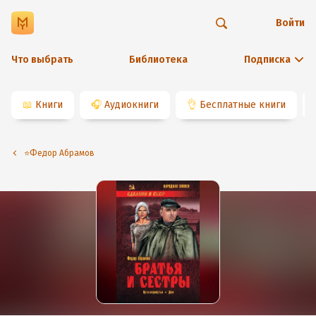
Войти
Что выбрать
Библиотека
Подписка
📖
Книги
🎧
Аудиокниги
👌
Бесплатные книги
⭐️Федор Абрамов