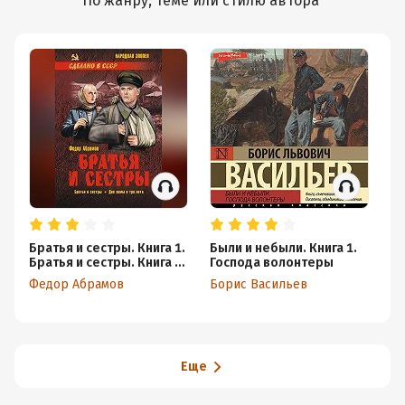
По жанру, теме или стилю автора
Братья и сестры. Книга 1.
Были и небыли. Книга 1.
Хо
Братья и сестры. Книга 2.
Господа волонтеры
И.
Две зимы и три лета
Федор Абрамов
Борис Васильев
Еще