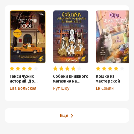
Такси чужих
Собаки книжного
Кошка из
историй. До
магазина на
мастерской
конца поездки
краю света
Ева Вольская
Рут Шоу
Ён Сомин
осталось найти
настоящего себя
Еще