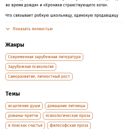
во время дождя» и «Хроники странствующего кота».
Что связывает робкую школьницу, одинокую продавщицу
цветов, усталого курьера и талантливого художника?
Казалось бы, ничего. Но в жизни каждого из них вдруг
Показать полностью
появляется он – черный кот с белым пятнышком на груди и
изумрудными глазами. Он помогает героям поверить в
Жанры
чудеса, обрести опору и решиться на перемены.
Современная зарубежная литература
Порой счастье просто приходит к вашему дому, мурлыча у
ног и смотря на вас глазами, полными бездонного доверия…
Зарубежная психология
Позвольте ему войти. И жизнь уже никогда не будет
прежней.
Саморазвитие, личностный рост
Темы
В формате PDF A4 сохранён издательский дизайн.
исцеление души
домашние питомцы
Подробная информация
романы-притчи
психологическая проза
Дата написания:
1 января 2025
в поисках счастья
философская проза