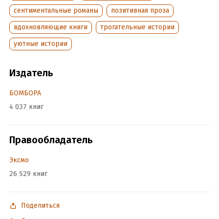
Объем:
227562
сентиментальные романы
позитивная проза
Год издания:
2026
вдохновляющие книги
трогательные истории
Дата поступления:
20 апреля 2026
ISBN (EAN):
9785042401459
уютные истории
Переводчик:
Юлия Гармашова
Время на чтение:
4
ч.
Издатель
БОМБОРА
4 037 книг
Правообладатель
Эксмо
26 529 книг
Поделиться