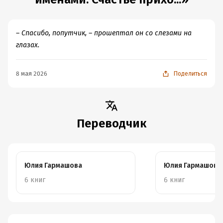
души и мозга, такое иногда тоже нужно. Но этот отдых
мог бы быть и покачественнее...
– Спасибо, попутчик, – прошептал он со слезами на
глазах.
8 мая 2026
Поделиться
Переводчик
Юлия Гармашова
Юлия Гармашова
6 книг
6 книг