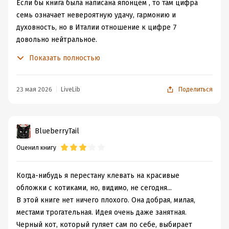
Если бы книга была написана японцем , то там цифра
семь означает невероятную удачу, гармонию и
духовность, но в Италии отношение к цифре 7
довольно нейтральное.
Читается книга быстро и легко, но очень уж банально
Показать полностью
все написано. Вообще, современная западная
литература, по большей части, очень разочаровывает.
Можно, наверное, порекомендовать книгк тем, для
23 мая 2026
LiveLib
Поделиться
кого чтение не частое занятие, а также большим
любителям котиков.
BlueberryTail
Оценил книгу
Когда-нибудь я перестану клевать на красивые
обложки с котиками, но, видимо, не сегодня...
В этой книге нет ничего плохого. Она добрая, милая,
местами трогательная. Идея очень даже занятная.
Черный кот, который гуляет сам по себе, выбирает