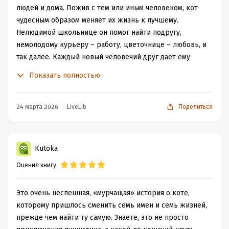
людей и дома. Пожив с тем или иным человеком, кот
чудесным образом меняет их жизнь к лучшему.
Нелюдимой школьнице он помог найти подругу,
немолодому курьеру – работу, цветочнице – любовь, и
так далее. Каждый новый человечий друг дает ему
новое имя. А ему что? Пусть называют, как хотят. У кота
Показать полностью
своя миссия, ведь он немного волшебный. В последней
главе странноватый, но прикольный фантастический
поворот.
24 марта 2026
LiveLib
Поделиться
К сожалению, это произведение написано очень
простенько. Даже примитивно. Оно как будто то ли
предназначено для маленьких детей, то ли написано
Kutoka
ребенком. Никакого подтекста, никакой глубины,
Оценил книгу
никаких сложных мыслей и персонажей, только
плоские яркие картинки без мелких деталей. Даже
верстка текста как для самых маленьких: довольно
Это очень неспешная, «мурчащая» история о коте,
крупный шрифт, после каждого абзаца зияет огромный
которому пришлось сменить семь имен и семь жизней,
отступ.
прежде чем найти ту самую. Знаете, это не просто
Впрочем, в отличие от детских сказок, никакого урока