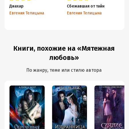
Диахар
Сбежавшая от тайн
П
Евгения Телицына
Евгения Телицына
Ев
Книги, похожие на «Мятежная
любовь»
По жанру, теме или стилю автора