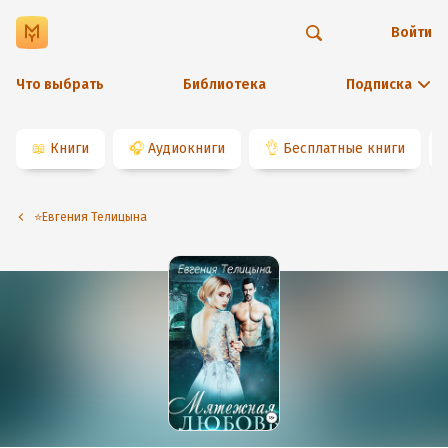
Войти
Что выбрать
Библиотека
Подписка
📖
Книги
🎧
Аудиокниги
👌
Бесплатные книги
⭐️Евгения Телицына