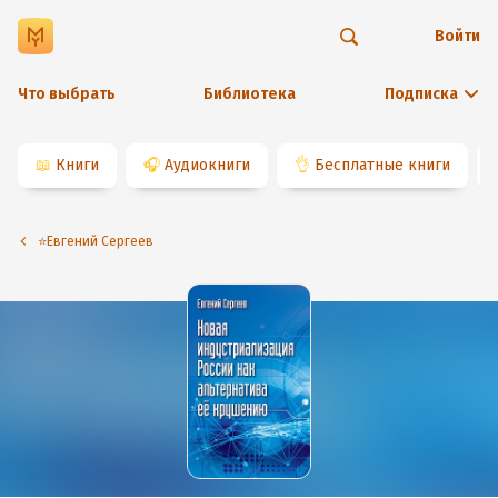
Войти
Что выбрать
Библиотека
Подписка
📖
Книги
🎧
Аудиокниги
👌
Бесплатные книги
⭐️Евгений Сергеев