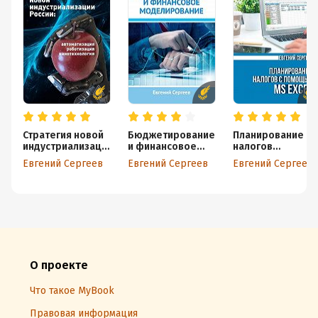
Стратегия новой
Бюджетирование
Планирование
индустриализаци
и финансовое
налогов
и России:
моделирование
с помощью MS
Евгений Сергеев
Евгений Сергеев
Евгений Сергеев
автоматизация,
Excel
роботизация,
нанотехнологии
О проекте
Что такое MyBook
Правовая информация