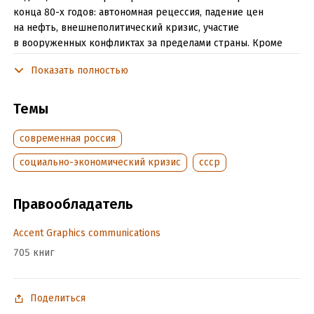
конца 80-х годов: автономная рецессия, падение цен
на нефть, внешнеполитический кризис, участие
в вооруженных конфликтах за пределами страны. Кроме
того, современная Россия практически полностью лишилась
Показать полностью
своей промышленности, иными словами –
деиндустриализована. Это угрожает устойчивому развитию
и территориальной целостности страны.
Темы
Книга будет полезна для всех, кто интересуется методикой
современная россия
преодоления системного социально-экономического
кризиса. Выводы о необходимости новой индустриализации,
социально-экономический кризис
ссср
а также её методы подтверждены массивом статистической
информации.
Правообладатель
Accent Graphics communications
Подробная информация
705 книг
Дата написания:
1 января 2016
Объем:
275374
Год издания:
2020
Поделиться
Время на чтение:
4
ч.