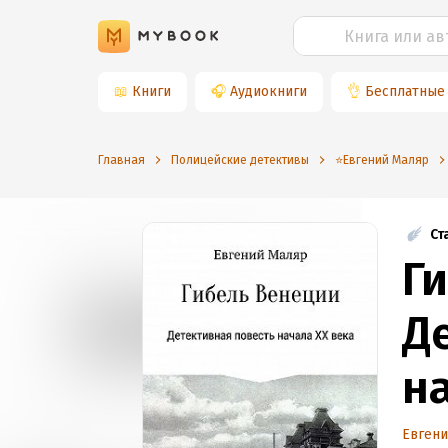
📖
Книги
🎧
Аудиокниги
👌
Бесплатные
Главная
Полицейские детективы
⭐️Евгений Маляр
Ст
Г
Д
н
Евген