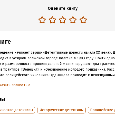
Оцените книгу
ниге
едение начинает серию «Детективные повести начала XX века». 
одит в уездном волжском городе Волгске в 1903 году. Почти одн
 и размеренность провинциальной жизни нарушают два трагичес
в трактире «Венеция» и исчезновение молодого приказчика. Рас
ого полицейского чиновника Ордынцева приводит к неожиданным
татам. Продолжением станет повесть «Матабели в Одессе». В Юж
казать полностью
ру Ордынцева командируют для расследования череды загадочны
в.
ры
обная информация
ические детективы
Исторические детективы
Полицейские 