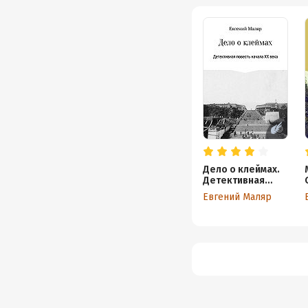
Дело о клеймах.
Детективная
повесть начала
Евгений Маляр
XX века