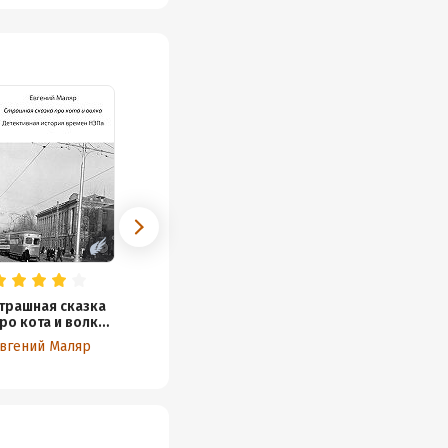
трашная сказка
ро кота и волка.
етективная
вгений Маляр
стория времен
ЭПа