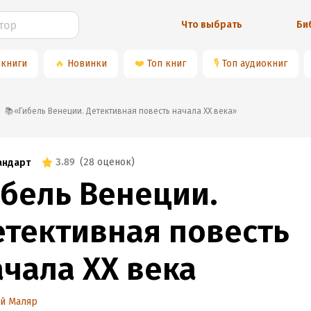
Что выбрать
Би
 книги
🔥
Новинки
❤️
Топ книг
🎙
Топ аудиокниг
📚«Гибель Венеции. Детективная повесть начала XX века»
3.89
(
28 оценок
)
андарт
ибель Венеции.
етективная повесть
ачала XX века
ий Маляр