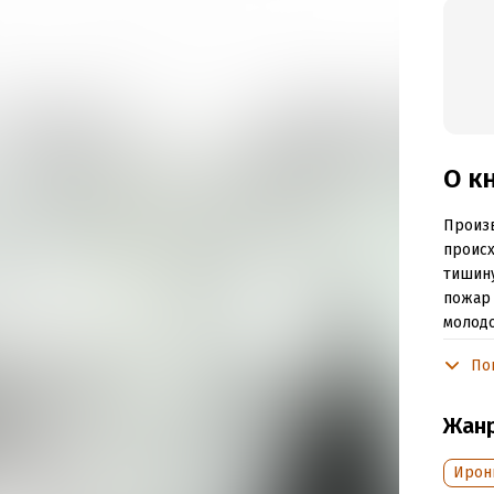
О к
Произв
происх
тишину
пожар 
молод
резуль
По
пальми
убийст
Жан
Подр
Ирон