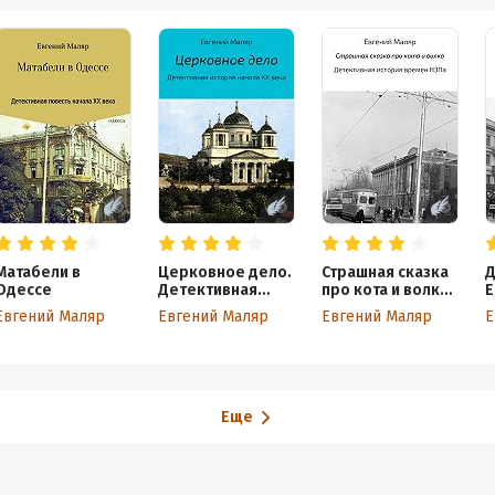
Матабели в
Церковное дело.
Страшная сказка
Д
Одессе
Детективная
про кота и волка.
Е
история начала
Детективная
п
Евгений Маляр
Евгений Маляр
Евгений Маляр
Е
XX века
история времен
Д
НЭПа
п
X
Еще