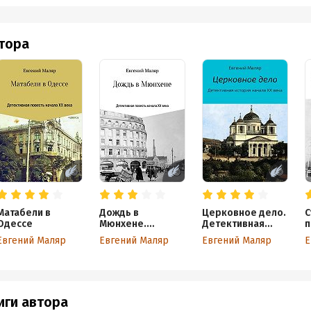
втора
Матабели в
Дождь в
Церковное дело.
С
Одессе
Мюнхене.
Детективная
п
Детективная
история начала
Д
Евгений Маляр
Евгений Маляр
Евгений Маляр
Е
повесть начала
XX века
и
XX века
Н
иги автора