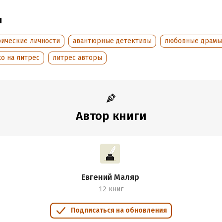
аписания:
1 января 2014
Время на чтение:
2
ч.
:
73812
ы
дания:
2018
оступления:
рические личности
5 июля 2018
авантюрные детективы
любовные драмы
о на литрес
литрес авторы
Автор книги
Евгений Маляр
12 книг
Подписаться на обновления