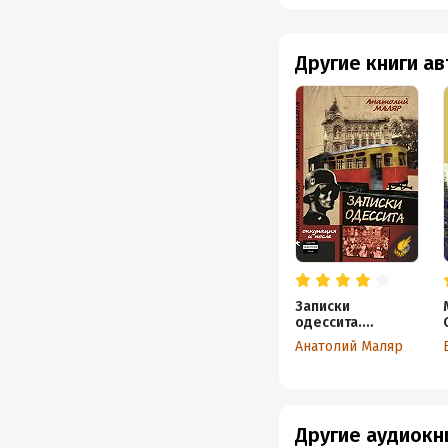
Другие книги а
Записки
одессита.
Оккупация и
Анатолий Маляр
после…
Другие аудиокн