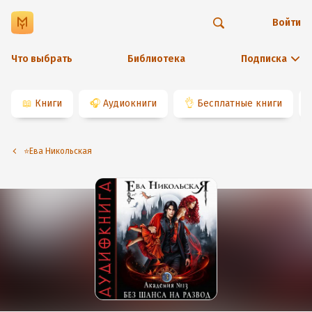
Войти
Что выбрать
Библиотека
Подписка
📖
Книги
🎧
Аудиокниги
👌
Бесплатные книги
⭐️Ева Никольская