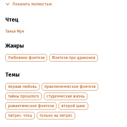
Показать полностью
разобраться, наконец, в чувствах. Впрочем, для этого мне
помощь декана не нужна. Со своим фиктивным мужем я
разберусь сама.
Чтец
Танья Мун
Подробная информация
Дата написания:
Жанры
1 января 2025
Год издания:
2025
Любовное фэнтези
Фэнтези про драконов
Дата поступления:
17 ноября 2025
Темы
первая любовь
приключенческое фэнтези
тайны прошлого
студенческая жизнь
романтическое фэнтези
второй шанс
литрес: чтец
только на литрес