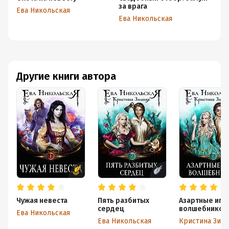
за врага
Ева Никольская
Ев
Ева Никольская
Другие книги автора
Чужая невеста
Пять разбитых
Азартные игр
сердец
волшебников
Ева Никольская
Ева Никольская
Кристина Зимн