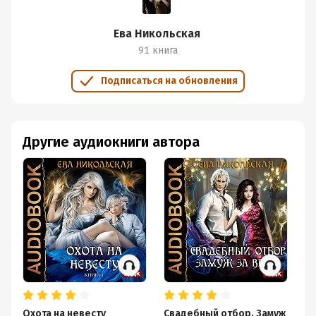
Ева Никольская
91 книга
Подписаться на обновления
Другие аудиокниги автора
Охота на невесту
Свадебный отбор. Замуж
С