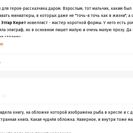
 для героя-рассказчика даром. Взрослым, тот мальчик, каким был
вать миниатюры, в которых даже не "точь-в точь как в жизни", а 
ь
Этгар Керет
новеллист - мастер короткой формы. У него есть р
яла эпиграф, но в основном пишет малую и очень малую прозу. Да 
и страниц.
алых энергиях создавать малым ощущение большого редкость сег
ью
ому не лень, изощряясь в метафорах, поражая заемной у Вики эру
ии еды (от обретения ингредиентов, через процесс приготовлени
b
. Но искусство написания короткого рассказа исчезающе редко.Т
стречаешь. У Керета хорошие. И в переводе
Линор Горалик
, что 
 слушать. Параллельно с электронной формой, книга вышла в ауд
горием Перелем
, немного
Анастасией Шумилкиной
и один рассказ 
сом
Леона Автаева
- аудиалы поймут, прочим не объяснишь.
ти часов звучания. Титульный рассказ,
"Поломка на краю галакти
а части, выныривает очередным кусочком из очередной истории. 
увидела книгу, на обложке которой изображена рыба в кресле и с
 переписка между человеком, который желает посетить квест-ко
странная книга. Какая чуднАя обложка. Наверное, и внутри тоже 
 владельцем аттракциона. Камень преткновения в дате, клиент на
иле официальный траур и развлекательные учреждения закрыты -