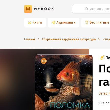
📖
Книги
🎧
Аудиокниги
👌
Бесплатные
Главная
Современная зарубежная литература
⭐️Этг
Пр
П
г
Этгар 
154 пе