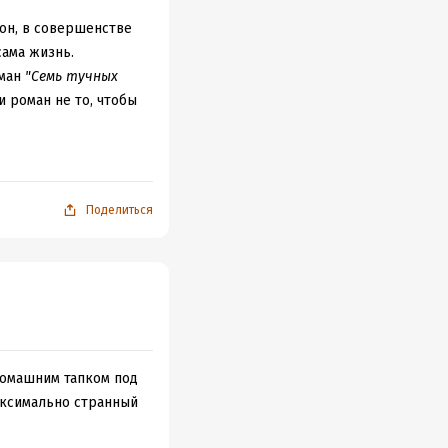
 он, в совершенстве
сама жизнь.
оман
"Семь тучных
и роман не то, чтобы
одня. Словесные
дицией, подробно
я и поглощения к
Поделиться
ем больше имеет
для меня необходимое
иоверсии, начитанная
- неожиданно
ки",
звучит
Это такой
 домашним тапком под
мнату в обществе
максимально странный
стаивает на Дне
 предприниматель