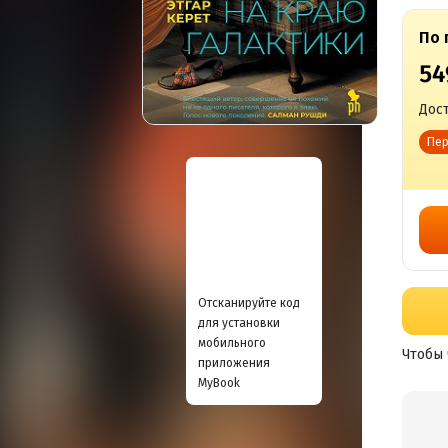
По 
54
Дост
Пер
Отсканируйте код
для установки
мобильного
Чтобы 
приложения
MyBook