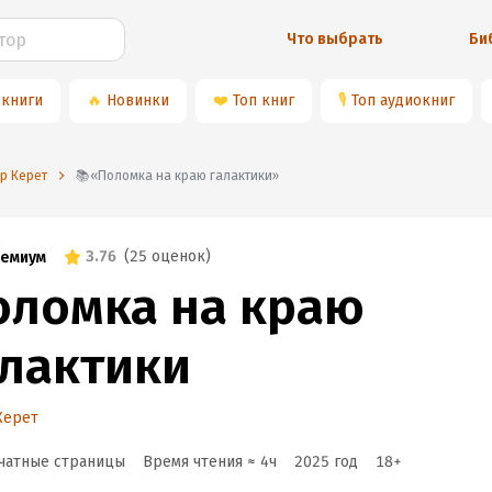
Что выбрать
Би
 книги
🔥
Новинки
❤️
Топ книг
🎙
Топ аудиокниг
ар Керет
📚«Поломка на краю галактики»
3.76
(
25 оценок
)
емиум
оломка на краю
алактики
Керет
чатные страницы
Время чтения ≈
4
ч
2025
год
18
+