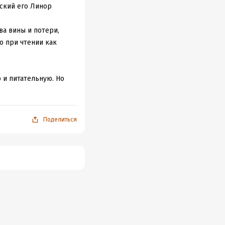
р в принципе решил
сский его Линор
ва вины и потери,
 появился целый ряд
о при чтении как
ь интересно, если бы
 и питательную. Но
 социальный
о нет, но включают
тоящее.
Поделиться
поистине было
 пробуждает в
й бедности. Пусть и
зацию было бы
осле нескольких