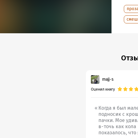
неверо
проз
проник
или ко
смеш
друзья
нашего
сквозь
светло
Этгара
Отзы
прочит
точка 
majj-s
Подр
Оценил книгу
Дата н
Объем
Когда я был мал
Год из
подносик с крош
Дата п
пачки. Мое удив
в-точь как кола
показалось, что 