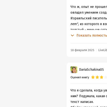
Что ж, опыт не прошел
овладел умением созда
Израильский писател
лет",
из которого я вз
толстый - меньше сотн
Умение работать на м
Показать полност
вавилоны громоздят к
описывая трансформац
18 февраля 2025
LiveLi
финальному продукту)
смысл ценить когда в
и достаточное условие
DariaSchakina05
по большей части
Гри
повзрослевшим голо
Оценил книгу
28 текстов,меньше шес
рефреном: разбитый н
Что я сделала, когда 
эпистолярный роман -
ним? Подумала, какая 
престарелой матери, и
текст написан.
памяти, когда в Изра