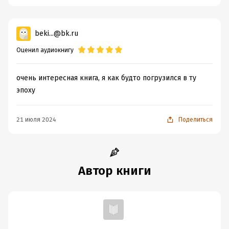
Как Бэнкэй покинул гору Хиэй
О пожаре на горе Священных Списков
beki...@bk.ru
Как Бэнкэй в столице отнимал мечи
Оценил аудиокнигу
О том, как Бэнкэй стал вассалом Ёсицунэ
очень интересная книга, я как будто погрузился в ту
О том, как Ёритомо поднял мятеж
эпоху
О том, как Ёсицунэ покинул край Осю и поспешил к Ёритомо
21 июля 2024
Поделиться
Часть 4
О том, как встретились Ёритомо и Ёсицунэ
Автор книги
О том, как Ёсицунэ ходил походом против Тайра
О том, как Тосабо пошёл в столицу на Ёсицунэ
О том, как Ёсицунэ покинул столицу