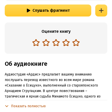
Слушать фрагмент
Оцените книгу
Об аудиокниге
Аудиостудия «Ардис» предлагает вашему вниманию
послушать перевод известного во всем мире романа
«Сказание о Ёсицунэ», выполненный со старояпонского
Аркадием Стругацким. В центре повествования –
трагическая и яркая судьба Минамото Ёсицунэ, одного из
героев войны феодальных домов Тайра и Минамото в 80-х
Показать полностью
годах XII века.