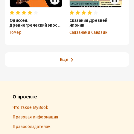
Одиссея.
Сказания Древней
Пе
Древнегреческий эпос в
Японии
пересказе Сергея
Гомер
Садзанами Сандзин
Носова
Еще
О проекте
Что такое MyBook
Правовая информация
Правообладателям