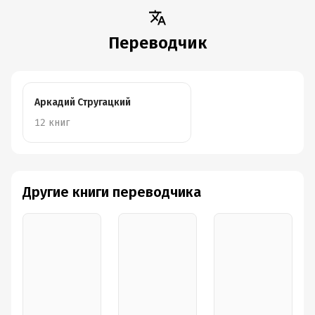
О том, как судья Ёсицунэ прибыл в Хираидзуми
Часть 8
Переводчик
Смерть Хидэхиры
О том, как сыновья Хидэхиры выступили против Ёсицунэ
Аркадий Стругацкий
О том, как в Такадати явился Судзуки Сабуро Сигэиэ
12 книг
Бой у реки Коромогава
Самоубийство судьи Ёсицунэ
Последний час Канэфусы
Другие книги переводчика
О том, как были сокрушены сыновья Хидэхиры
© А. Н. Стругацкий, наследники
Подробная информация
Год издания:
2021