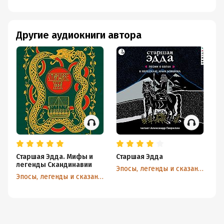
Другие аудиокниги автора
Старшая Эдда. Мифы и
Старшая Эдда
Ил
легенды Скандинавии
Др
Эпосы, легенды и сказания
пе
Эпосы, легенды и сказания
Н