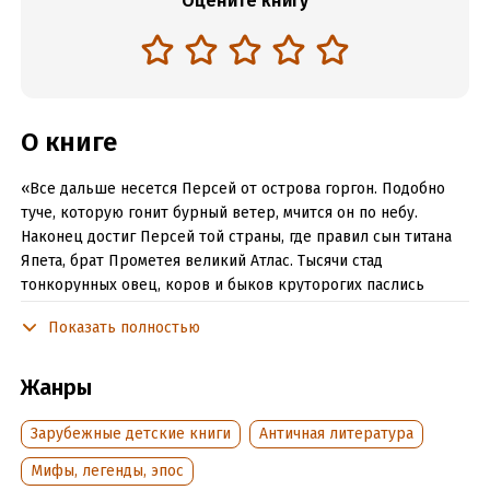
Оцените книгу
О книге
«Все дальше несется Персей от острова горгон. Подобно
туче, которую гонит бурный ветер, мчится он по небу.
Наконец достиг Персей той страны, где правил сын титана
Япета, брат Прометея великий Атлас. Тысячи стад
тонкорунных овец, коров и быков круторогих паслись
на полях Атласа…»
Показать полностью
Читать отрывок
Жанры
Подробная информация
Зарубежные детские книги
Античная литература
Объем:
2049
Год издания:
2016
Мифы, легенды, эпос