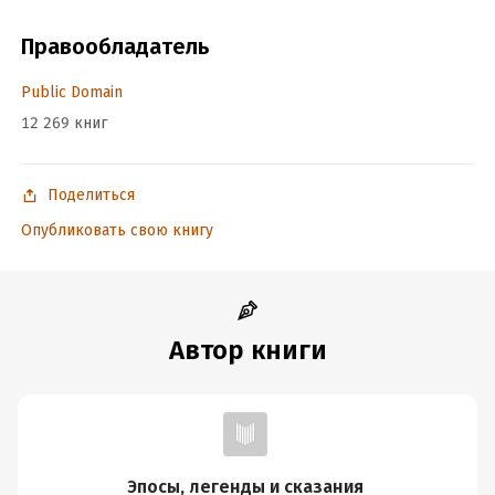
ISBN (EAN):
9785699566198
Время на чтение:
1
ч.
Правообладатель
Public Domain
12 269 книг
Поделиться
Опубликовать свою книгу
Автор книги
Эпосы, легенды и сказания