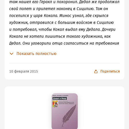
там нашел его Геракл и похоронил. Дедал же продолжал
свой полет и прилетел наконец в Сицилию. Там он
поселился у царя Кокала. Минос узнал, где скрылся
художник, отправился с большим войском в Сицилию
и потребовал, чтобы Кокал выдал ему Дедала. Дочери
Кокала не хотели лишиться такого художника, как
Дедал. Они уговорили отца согласиться на требования
Миноса и принять его как гостя во дворце. Когда Минос
Показать полностью
принимал ванну, дочери Кокала вылили ему на голову
котел кипящей воды; умер Минос в страшных мучениях.
Долго жил Дедал в Сицилии. Последние же годы жизни
10 февраля 2015
Поделиться
провел он на родине, в Афинах; там стал он
родоначальником дедалидов, славного рода афинских
художников.