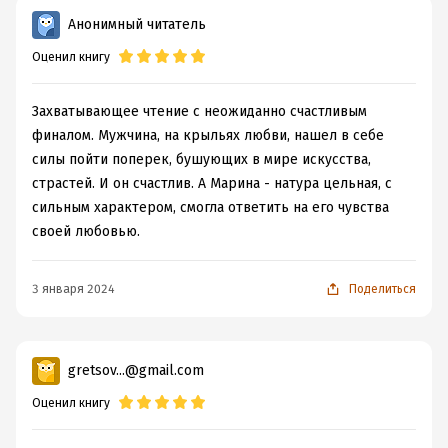
Ключевая сцена как бы слита, и пар ушел в свисток.
Анонимный читатель
Но на самом деле не самый плохой представитель
Оценил книгу
жанра, я бы сказала, крепкий середнячок.
P.S. Хочу найти любовный роман, где героем был бы
Захватывающее чтение с неожиданно счастливым
обычный представитель человечества. Не актер, не
финалом. Мужчина, на крыльях любви, нашел в себе
спортсмен, не сын нефтяного магната, не председатель
силы пойти поперек, бушующих в мире искусства,
академии вампиров, короче, не дикий красавец. Не
страстей. И он счастлив. А Марина - натура цельная, с
встречала.
сильным характером, смогла ответить на его чувства
своей любовью.
3 января 2024
Поделиться
gretsov...@gmail.com
Оценил книгу