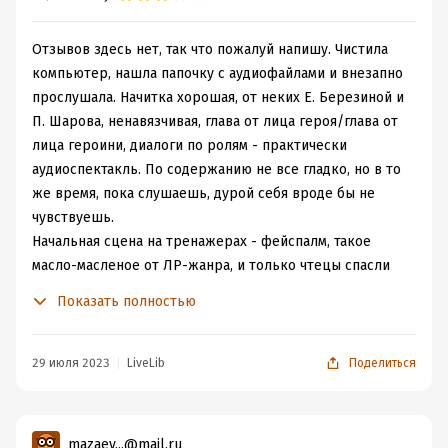
Отзывов здесь нет, так что пожалуй напишу. Чистила
компьютер, нашла папочку с аудиофайлами и внезапно
прослушала. Начитка хорошая, от неких Е. Березиной и
П. Шарова, ненавязчивая, глава от лица героя/глава от
лица героини, диалоги по ролям - практически
аудиоспектакль. По содержанию не все гладко, но в то
же время, пока слушаешь, дурой себя вроде бы не
чувствуешь.
Начальная сцена на тренажерах - фейспалм, такое
масло-масленое от ЛР-жанра, и только чтецы спасли
для меня книжку. Дальше - бам - поворот/перипетия, и
Показать полностью
вот уже заснеженный домик в Карелии, герой -
отшельник, героиня - скромница, ждем, что будет
дальше. А дальше - сплошной Холлмарк (конечно,
29 июля 2023
LiveLib
Поделиться
приправленный специями для ЛР, но специи как-то не
пригодились), он и она вдали от городской
цивилизации, камин и теплые пледы, книжки, любовь/
mazaev...@mail.ru