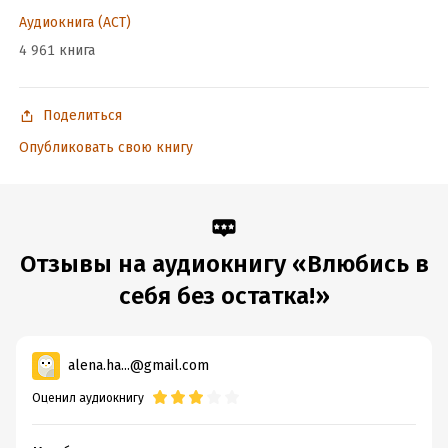
Дата поступления:
3 августа 2023
Аудиокнига (АСТ)
ISBN (EAN):
9785171426088
4 961 книга
Поделиться
Опубликовать свою книгу
Отзывы на аудиокнигу «Влюбись в
себя без остатка!»
alena.ha...@gmail.com
Оценил аудиокнигу