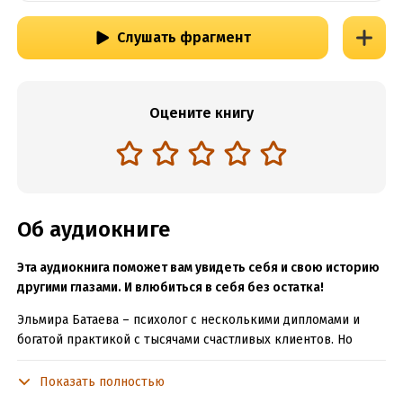
Слушать фрагмент
Оцените книгу
Об аудиокниге
Эта аудиокнига поможет вам увидеть себя и свою историю
другими глазами. И влюбиться в себя без остатка!
Эльмира Батаева – психолог с несколькими дипломами и
богатой практикой с тысячами счастливых клиентов. Но
книгу, которую вы держите в руках, она написала не как
специалист, а, скорее, как любящий друг. Небольшие
Показать полностью
истории, из которых состоит книга, подарят вам не только