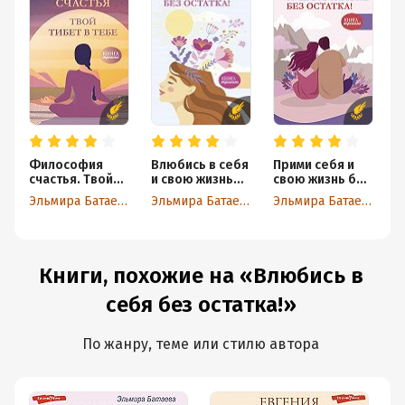
Философия
Влюбись в себя
Прими себя и
Э
счастья. Твой
и свою жизнь
свою жизнь без
п
Тибет в тебе
без остатка!
остатка!
Эльмира Батаева
Эльмира Батаева
Эльмира Батаева
Э
Книги, похожие на «Влюбись в
себя без остатка!»
По жанру, теме или стилю автора