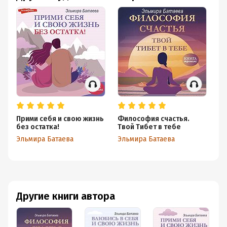
Прими себя и свою жизнь
Философия счастья.
Вл
без остатка!
Твой Тибет в тебе
жи
Эльмира Батаева
Эльмира Батаева
Эл
Другие книги автора