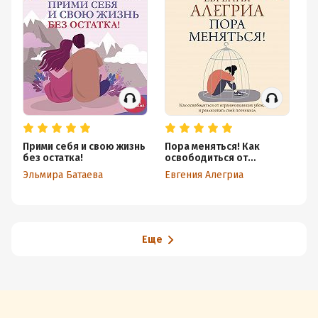
Прими себя и свою жизнь
Пора меняться! Как
О
без остатка!
освободиться от
вр
ограничивающих
жи
Эльмира Батаева
Евгения Алегриа
Эл
убеждений и
се
реализовать свой
со
потенциал
Еще