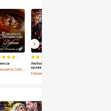
жесси
Любовь до
крови 2
Елизавета Соболянская
Елизавета Соболянская