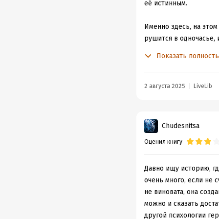
её истинным.
Именно здесь, на это
рушится в одночасье, 
жизнь с пятью, пусть 
Показать полност
В отчаянии она бежит 
мужья, хоть и сильны 
2 августа 2025
LiveLib
колкостями, они не отс
Это проникновенная ис
Chudesnitsa
каким мучительным, но
Оценил книгу
через бурю сомнений и
раскрыла характеры эт
пленников гарема, а к
Давно ищу историю, гд
от переполнявшего его
очень много, если не 
не виновата, она созд
История пленила меня
можно и сказать доста
тактом описать самые
другой психологии гер