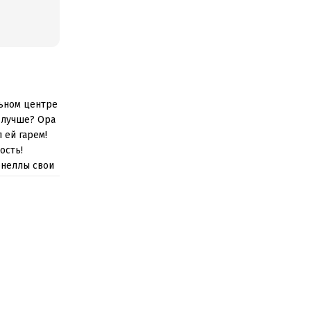
льном центре
ь лучше? Ора
 ей гарем!
ость!
рнеллы свои