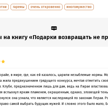
:
391230
отни
гаремы
очень откровенно
многомужество
дания:
2025
оступления:
24 июля 2025
 на книгу «Подарки возвращать не п
райе, в мире, где, как ей казалось, царили незыблемые нормы. М
а жила предвкушением грядущего конкурса, мечтая отметить своё
. Клубе, предназначенном лишь для дам, ведь на Лирае властвова
я вспыхнул ярким пламенем, окрашенным, однако, зловещей тень
нулся: она узнала, что является наследницей по законам Лераи. 
право самой выбрать будущих мужей. И словно этого было мало, Б