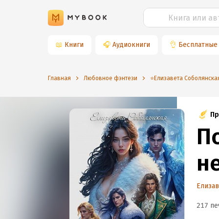
📖
Книги
🎧
Аудиокниги
👌
Бесплатные
Главная
Любовное фэнтези
⭐️Елизавета Соболянска
Пр
П
н
Елизав
217 пе