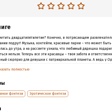
ниге
метить двадцатипятилетие? Конечно, в потрясающем развлекате
ании подруг! Музыка, коктейли, красивые парни – что может быт
лась до утра, а на рассвете узнала, что любимый дядюшка подарил
ться нельзя. Теперь все эти красавцы – твоя забота и ответственн
ный сюрприз для девушки с патриархальной планеты. А ведь у О
на жизнь, и пять мужчин в нее совсем не вписываются!
казать полностью
лать?
ры
ра, беги!
вное фэнтези
Эротическое фэнтези
обная информация
аписания:
1 января 2025
Время на чтение:
6
ч.
ы