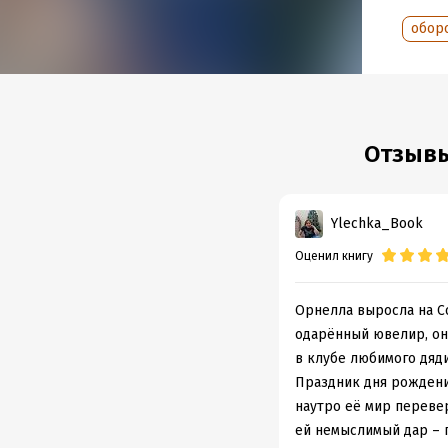
Объем
обор
Год из
Дата п
Отзывы
Ylechka_Book
Оценил книгу
Орнелла выросла на Со
одарённый ювелир, он
в клубе любимого дяди
Праздник дня рождени
наутро её мир перевер
ей немыслимый дар – 