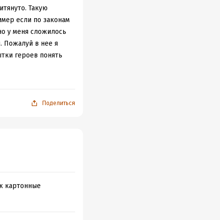
 которые возникают в
итянуто. Такую
имер если по законам
но у меня сложилось
. Пожалуй в нее я
ытки героев понять
ь вышла бы
Поделиться
ак картонные