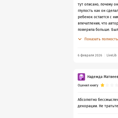
показать не только пы
тут описано, почему о
таких необычных отнош
глупость как он сдела
ребенок остается с ни
впечатления, что авто
поверила больше. Было
героиню. .. но все рав
Показать полност
шедевриальная книга в
6 февраля 2026
LiveLib
Надежда Матвее
Оценил книгу
Абсолютно бессмысленн
декорации. Не тратьте