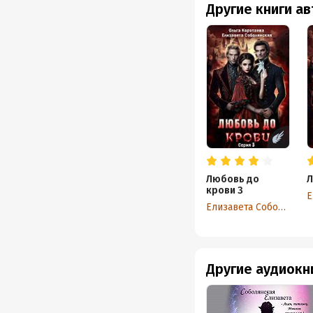
Другие книги а
Любовь до
Л
крови 3
Елизавета Соболянская
Другие аудиокн