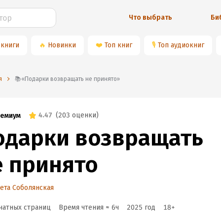
Что выбрать
Би
 книги
🔥
Новинки
❤️
Топ книг
🎙
Топ аудиокниг
я
📚«Подарки возвращать не принято»
4.47
(
203 оценки
)
емиум
одарки возвращать
е принято
ета Соболянская
чатных страниц
Время чтения ≈
6
ч
2025
год
18
+