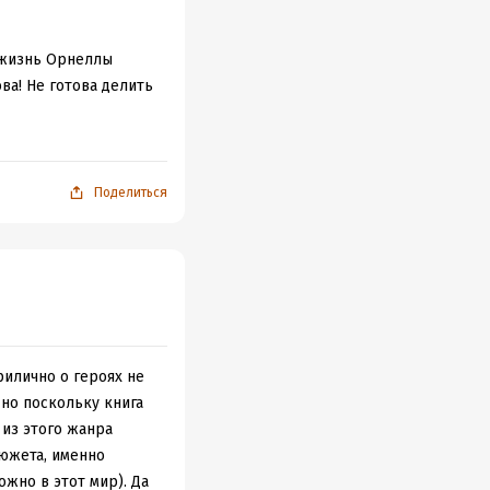
 жизнь Орнеллы
ва! Не готова делить
ерью.
 Но её лерайские
оспожа и осыпает их
Поделиться
збранницы. О том, к
ма Орнелла, пройдя
ной точностью
не как безвольных
ва не лишился чувств
рилично о героях не
 но поскольку книга
 из этого жанра
ной красотой и
сюжета, именно
ью. Она смогла
ожно в этот мир). Да