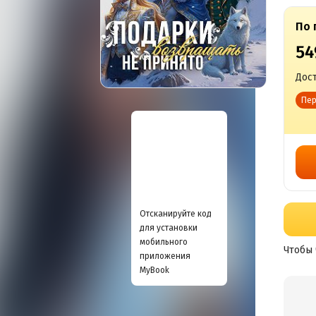
По 
54
Дост
Пер
Отсканируйте код
для установки
мобильного
Чтобы 
приложения
MyBook