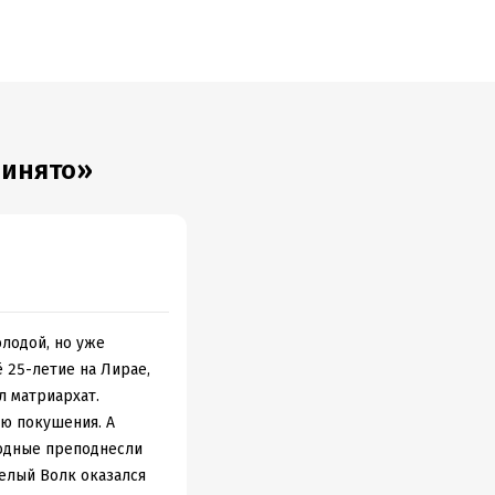
ринято»
олодой, но уже
 25-летие на Лирае,
л матриархат.
ю покушения. А
Родные преподнесли
елый Волк оказался