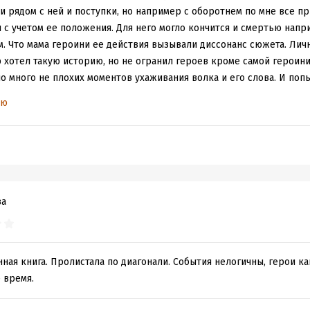
лкую страсть, но и глубокое уважение, проблемы и перспективы,
ни рядом с ней и поступки, но например с оборотнем по мне все пр
ениях. За это я ставлю ей высший балл – 10 из 10.
л с учетом ее положения. Для него могло кончится и смертью напр
м. Что мама героини ее действия вызывали диссонанс сюжета. Лич
р хотел такую историю, но не огранил героев кроме самой героини
 много не плохих моментов ухаживания волка и его слова. И поп
но слабо.. как хотите, но я чувствовала фальшь. если ее докрутит
ью
 этой тематики...
ва
ая книга. Пролистала по диагонали. События нелогичны, герои к
 время.