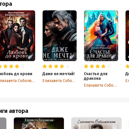
втора
юбовь до крови
Даже не мечтай!
Счастье для
Д
дракона
Елизавета Соболянская
Елизавета Соболянская
Елизавета Соболянская
иги автора