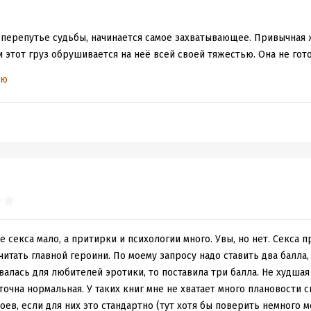
м перепутье судьбы, начинается самое захватывающее. Привычная
и этот груз обрушивается на неё всей своей тяжестью. Она не гото
и ослепительно прекрасными, мужчинами. И тем более – стать мат
ью
от мужей и родни, ища глоток вдохновения, тишины для раздумий.
духом, не намерены терять ту, что покорила их сердца. Пусть их г
тупят.
тория о том, как мужчины, ведомые любовью, добивались своей и
 важным выводам они пришли, оставшись без неё. И о том, как са
 страхов, осознала, что любит всех пятерых. Автор с поразитель
их мужчин, обнажив их слабости и сильные стороны, показав их 
ак сильных, достойных личностей. И даже самый могучий из них ед
е секса мало, а притирки и психологии много. Увы, но нет. Секса п
 счастья в эпилоге.
считать главной героини. По моему запросу надо ставить два балла,
авалась для любителей эротики, то поставила три балла. Не худшая
 до глубины души. Елизавете Соболянской удалось с необыкновен
точна нормальная. У таких книг мне не хватает много плановости 
 сокровенные моменты, наполнив их искренностью и чувственност
оев, если для них это стандартно (тут хотя бы поверить немного м