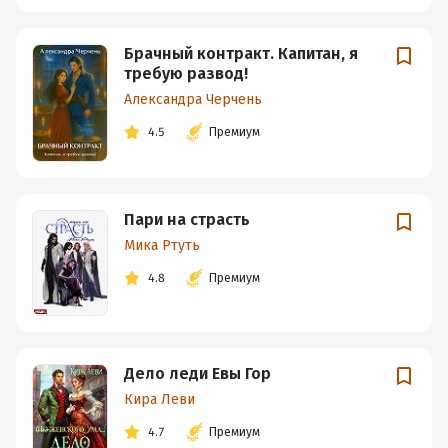
Брачный контракт. Капитан, я
требую развод!
Александра Черчень
4.5
Премиум
Пари на страсть
Мика Ртуть
4.8
Премиум
Дело леди Евы Гор
Кира Леви
4.7
Премиум