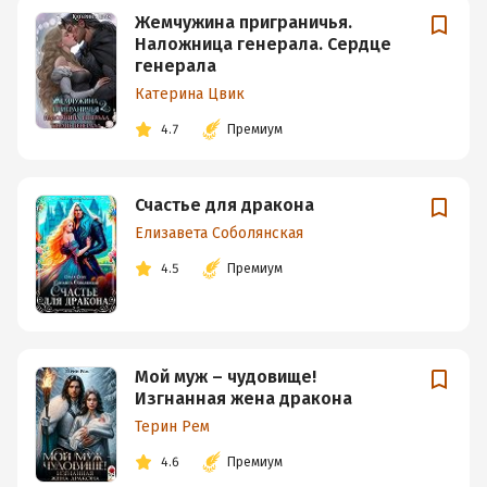
Жемчужина приграничья.
Наложница генерала. Сердце
генерала
Катерина Цвик
4.7
Премиум
Счастье для дракона
Елизавета Соболянская
4.5
Премиум
Мой муж – чудовище!
Изгнанная жена дракона
Терин Рем
4.6
Премиум