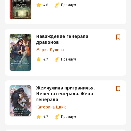
4.6
Премиум
Наваждение генерала
драконов
Мария Лунёва
4.7
Премиум
Жемчужина приграничья.
Невеста генерала. Жена
генерала
Катерина Цвик
4.7
Премиум