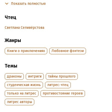
Показать полностью
вроде бы все складывается отлично, но за меня начинают
борьбу сразу двое лучших магов академии, к тому же
заклятых врагов…
Чтец
Светлана Селивёрстова
Подробная информация
Дата написания:
Жанры
25 апреля 2025
Год издания:
2025
Книги о приключениях
Любовное фэнтези
Дата поступления:
27 мая 2025
Темы
драконы
интриги
тайны прошлого
студенческая жизнь
литрес: чтец
только на литрес
противостояние героев
литрес авторы