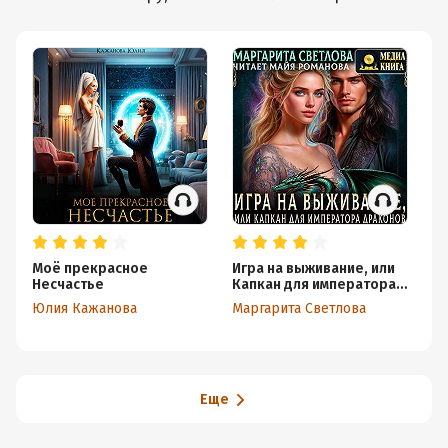
Моё прекрасное
Игра на выживание, или
Ве
Несчастье
Капкан для императора
д
драконов
Юлия Кажанова
Маргарита Светлова
Ла
Еще