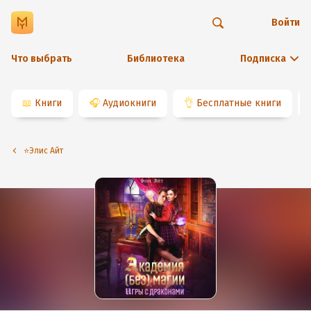
Войти
Что выбрать
Библиотека
Подписка
📖
Книги
🎧
Аудиокниги
👌
Бесплатные книги
⭐️Элис Айт