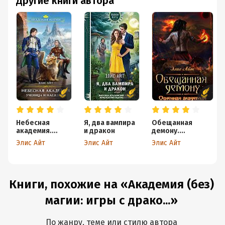
Другие книги автора
Небесная
Я, два вампира
Обещанная
академия.
и дракон
демону.
Ученица и
Огненная
Элис Айт
Элис Айт
Элис Айт
наездник
академия
Книги, похожие на «Академия (без)
магии: игры с драко...»
По жанру, теме или стилю автора