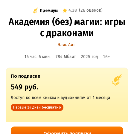
4.38
(
26 оценок
)
Премиум
Академия (без) магии: игры
с драконами
Элис Айт
14 час. 6 мин.
784 Мбайт
2025
год
16
+
По подписке
549 руб.
Доступ ко всем книгам и аудиокнигам от 1 месяца
Первые 14 дней
бесплатно
Оформить подписку