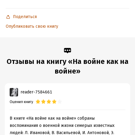
В формате PDF A4 сохранен издательский макет книги.
Поделиться
Опубликовать свою книгу
Подробная информация
Дата написания:
1 января 2025
Объем:
388921
Год издания:
2025
Отзывы на книгу «На войне как на
Дата поступления:
17 мая 2025
войне»
ISBN (EAN):
9785171716875
Время на чтение:
6
ч.
reader-7584661
Оценил книгу
В книге «На войне как на войне» собраны
воспоминания о военной жизни семерых известных
людей: Л. Ивановой, В. Васильевой, И. Антоновой, Э.