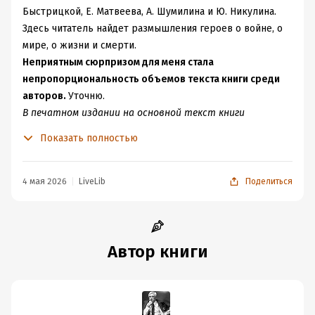
Быстрицкой, Е. Матвеева, А. Шумилина и Ю. Никулина.
Здесь читатель найдет размышления героев о войне, о
мире, о жизни и смерти.
Неприятным сюрпризом для меня стала
непропорциональность объемов текста книги среди
авторов.
Уточню.
В печатном издании на основной текст книги
отведено 283 страницы, однако 150 страниц
Показать полностью
занимает фрагмент (!) из другой книги.
Таким образом,
читатель получает примерно 133 страницы текста,
которая отведена воспоминаниям шестерых авторов, и
4 мая 2026
LiveLib
Поделиться
остальное – книга в книге.
На мой взгляд, это халтура какая-то. К тому же, этот
огромный фрагмент (из книги «Ванька-ротный» А.
Шумилина) тоже обрывается на лоскуты.
Автор книги
Если редакторы не смогли набрать «живого
материала» и решили взять кусочки мемуаров, я не
против, но зачем такую огромную часть текста