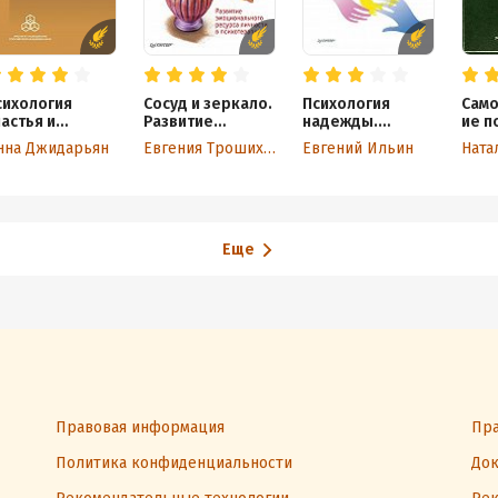
сихология
Сосуд и зеркало.
Психология
Сам
астья и
Развитие
надежды.
ие п
птимизма
эмоционального
Оптимизм и
нна Джидарьян
Евгения Трошихина
Евгений Ильин
ресурса
пессимизм
личности в
психотерапии
Еще
Правовая информация
Пра
Политика конфиденциальности
Док