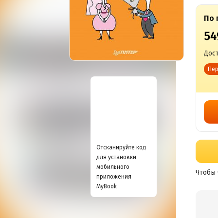
По 
54
Дост
Пер
Отсканируйте код
для установки
мобильного
Чтобы 
приложения
MyBook