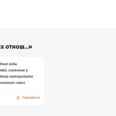
 отнош...»
дние годы
мей, снижение у
адение авторитета
ношения сквоз
Поделиться