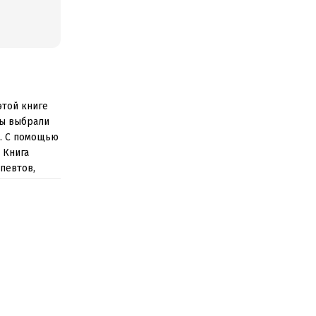
этой книге
вы выбрали
ю. С помощью
 Книга
певтов,
, служб
д.