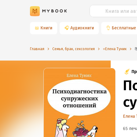
📖
Книги
🎧
Аудиокниги
👌
Бесплатные
Главная
Семья, брак, сексология
⭐️Елена Туник
Пр
П
с
Елена 
65 печ