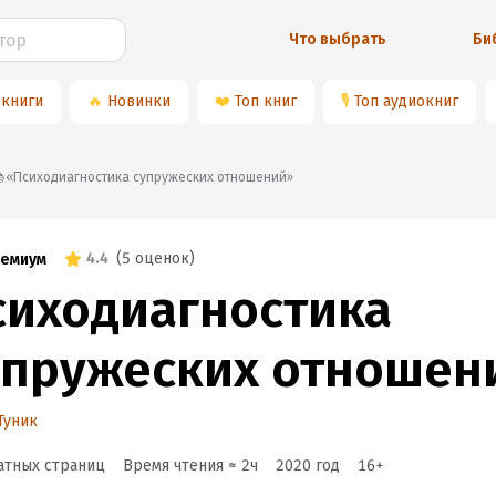
Что выбрать
Би
 книги
🔥
Новинки
❤️
Топ книг
🎙
Топ аудиокниг
📚«Психодиагностика супружеских отношений»
4.4
(
5 оценок
)
емиум
сиходиагностика
упружеских отношен
Туник
атных страниц
Время чтения ≈
2
ч
2020
год
16
+