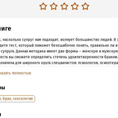
ниге
, насколько супруг нам подходит, волнует большинство людей. В 
дете тест, который поможет безошибочно понять, правильно ли 
 супруга. Данная методика имеет две формы – женскую и мужску
теста вы сможете определить степень удовлетворенности браком.
значена для широкого круга специалистов: психологов, психотера
ьных работников, педагогов, сотрудников семейных консультаций
казать полностью
жки семьи, защиты прав детей, подбора приемных родителей и т. 
ры
обная информация
, брак, сексология
аписания:
1 января 2014
ISBN (EAN):
9785496009812
:
117408
Время на чтение:
2
ч.
дания:
2020
ы