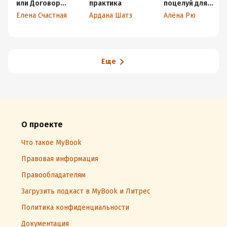
или Договор
практика
поцелуй для
расторжению не
Снежинки.
Елена Счастная
Ардана Шатз
Алёна Рю
подлежит!
Возлюбленная
Феникса
Еще
О проекте
Что такое MyBook
Правовая информация
Правообладателям
Загрузить подкаст в MyBook и Литрес
Политика конфиденциальности
Документация