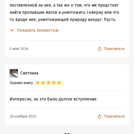
поставленной на нее, а так же о том, что им предстоит
найти пропавших магов и уничтожить скверну или что
то вроде нее, уничтожающей природу вокруг. Пусть
это незаметно сильно пока, но пропажа магов и магинь
Показать полностью
настораживает. Путь наших героев лежит на
Пепельный остров, по дороге главная героиня чуть не
попала под влияние неизвестных и тоже чуть не
5 мая 2026
Поделиться
исчезла, но и стала фиктивной женой светлого мага. К
чему их приведет всё? Ждём продолжения
Светлана
Оценил книгу
Интересно, но это было долгое вступление.
30 ноября 2025
Поделиться