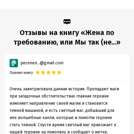
наверное;
• огненные отношения;
• интриги магических кланов и тайны прошлого, которые
Отзывы на книгу «Жена по
героям придётся раскрыть;
требованию, или Мы так (не...»
• лёгкий юмор;
• ХЭ обязателен!
pecenen...@gmail.com
Подробная информация
Оценил книгу
Дата написания:
1 января 2025
Объем:
Очень заинтриговала данная история. Пропадают маги
346099
при загадочных обстоятельствах главная героиня
Год издания:
2025
изменяет направление своей магии и становится
Дата поступления:
3 сентября 2025
темной машиной, и есть светлый маг, добывший для
Время на чтение:
5
ч.
нее волшебные капли, которые и помогли героине
стать темной. Спустя время светлый маг приезжает к
нашей героине на помолвку и сообщает о метке,