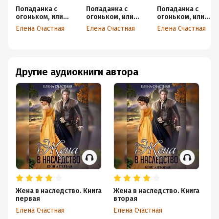
Попаданка с
Попаданка с
Попаданка с
огоньком, или
огоньком, или
огоньком, или
Наказание для
Испытание для
Искушение для
Елена Счастная
Елена Счастная
Елена Счастная
Тёмного
Тёмного
Тёмного
Другие аудиокниги автора
Жена в наследство. Книга
Жена в наследство. Книга
Не
первая
вторая
Ел
Елена Счастная
Елена Счастная