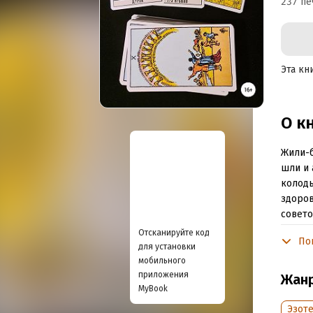
237 пе
Эта кн
О к
Жили-б
шли и 
колоды
здоров
совето
открое
Отсканируйте код
По
прочте
для установки
легко 
мобильного
приложения
вдруг 
Жан
MyBook
практи
о цено
Эзоте