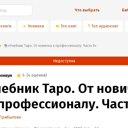
Что выбрать
Би
 книги
🔥
Новинки
❤️
Топ книг
🎙
Топ аудиокниг
📚«Учебник Таро. От новичка к профессионалу. Часть II»
Недоступна
5
(
4 оценки
)
емиум
чебник Таро. От нов
профессионалу. Часть
 Прибылова