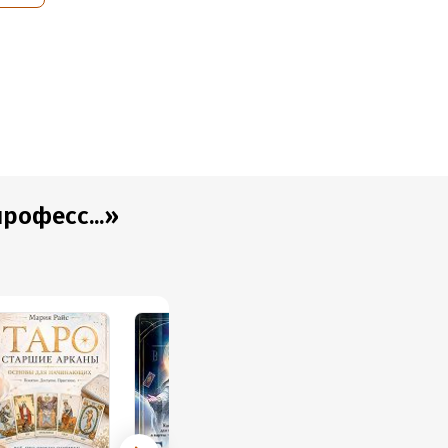
у вы сможете
рофесс...»