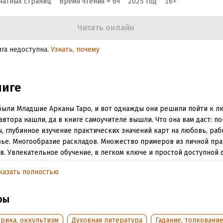
чатных страниц
Время чтения ≈
6
ч
2025
год
16
+
Читать онлайн
ига недоступна.
Узнать, почему
ниге
ыли Младшие Арканы Таро, и вот однажды они решили пойти к лю
автора нашли, да в книге самоучителе вышли. Что она вам даст: п
, глубинное изучение практических значений карт на любовь, раб
ье. Многообразие раскладов. Множество примеров из личной пра
в. Увлекательное обучение, в легком ключе и простой доступной
т перед вами завесы Эзотерических тайн. Все понятно с первого р
казать полностью
ния, любой человек независимо от пола, возраста и образования 
сможет предсказать будущее для себя и других людей. Не принимае
у меня не получится?!» У всех получается, все могут, все учатся! М
ры
кующих учеников тому подтверждение. Вам будут доступны Авт
образовании. Тонкости приемов. Этика Таролога. Правила записи н
рика, оккультизм
Духовная литература
Гадание, толковани