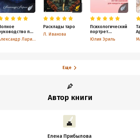
Полное
Расклады таро
Психологический
Т
руководство по
портрет
А
Л. Иванова
картам Таро
человека на Таро
д
Александр Ларионов
Юлия Эриль
М
Еще
Автор книги
Елена Прибылова