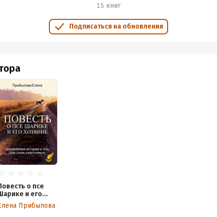
15 книг
Подписаться на обновления
втора
Повесть о псе
Шарике и его
Хозяине
Елена Прибылова