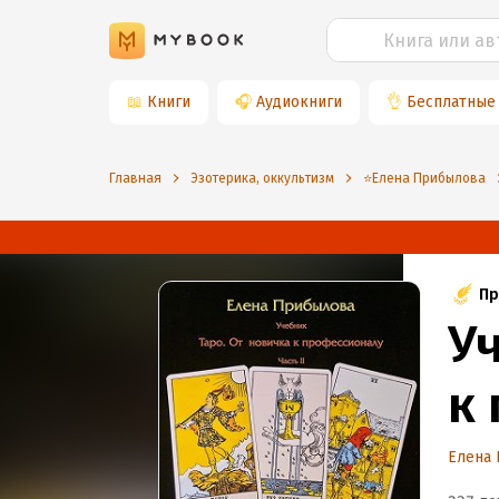
📖
Книги
🎧
Аудиокниги
👌
Бесплатные
Главная
Эзотерика, оккультизм
⭐️Елена Прибылова
Пр
У
к 
Елена