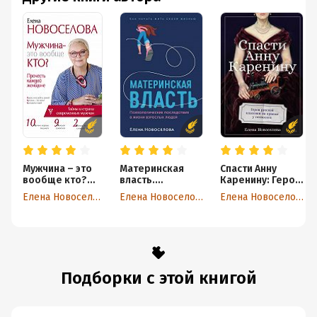
Мужчина – это
Материнская
Спасти Анну
вообще кто?
власть.
Каренину: Герои
Прочесть
Психологически
русской
Елена Новоселова
Елена Новоселова
Елена Новоселова
каждой
е последствия в
классики на
женщине
жизни взрослых
приеме у
людей. Как
психолога
начать жить
своей жизнью
Подборки с этой книгой