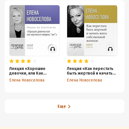
Лекция «Хорошие
Лекция «Как перестать
Ле
девочки, или Как
быть жертвой и начать
вы
научиться говорить
жить собственной
по
Елена Новоселова
Елена Новоселова
Ел
„нет“»
жизнью»
о
Еще