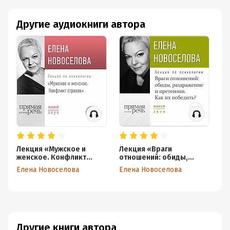
Другие аудиокниги автора
Лекция «Мужское и
Лекция «Враги
Ле
женское. Конфликт
отношений: обиды,
к
страхов»
раздражение и
Елена Новоселова
Елена Новоселова
Ел
претензии. Как их
победить?»
Другие книги автора