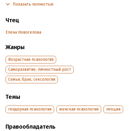
Показать полностью
Блок 3. «Чужие собаки»
Чтец
Блок 4. Обида
Блок 5. Чувство вины
Елена Новоселова
Блок 6. Билль о правах личности
Жанры
Блок 7. Река жизни
Возрастная психология
Подробная информация
Саморазвитие, личностный рост
Дата написания:
1 января 2019
Семья, брак, сексология
Год издания:
2019
Дата поступления:
10 октября 2021
Темы
гендерная психология
женская психология
лекции
Правообладатель