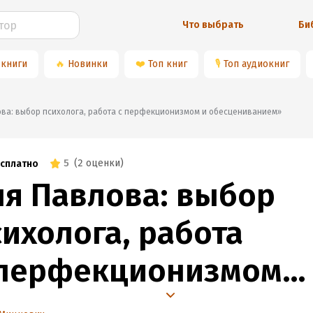
Что выбрать
Би
 книги
🔥
Новинки
❤️
Топ книг
🎙
Топ аудиокниг
влова: выбор психолога, работа с перфекционизмом и обесцениванием»
5
(
2 оценки
)
сплатно
ня Павлова: выбор
сихолога, работа
 перфекционизмом
 обесцениванием