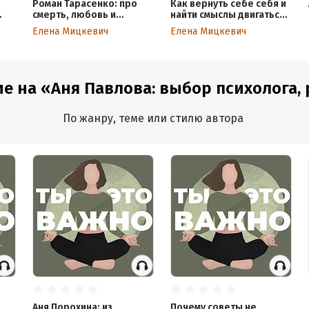
Роман Тарасенко: про
Как вернуть себе себя и
смерть, любовь и
найти смыслы двигаться
оге
уважение
дальше.
Елена Мицкевич
Елена Мицкевич
й
е на «Аня Павлова: выбор психолога, р
По жанру, теме или стилю автора
Аня Порохина: из
Почему советы не