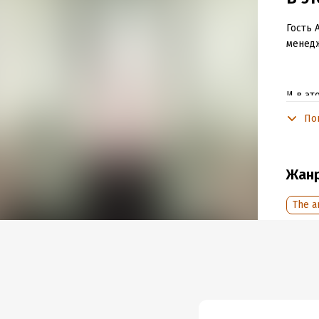
Гость 
менед
И в эт
По
- Как 
- Как 
- Как 
Жан
The a
Подпис
https:
Не заб
связь 