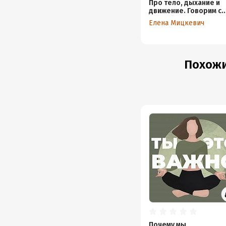
Про тело, дыхание и
движение. Говорим с
преподавателем по й
Елена Мицкевич
Татьяной Кошкарево
Похожи
Почему мы