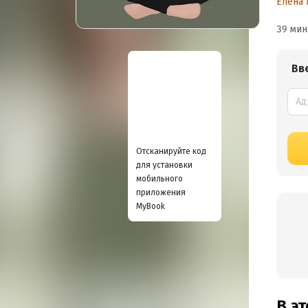
Елена
39 мин
Вв
Отсканируйте код
для установки
мобильного
приложения
MyBook
В э