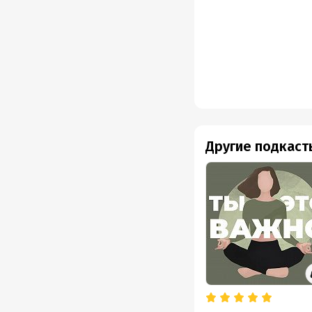
Подр
Дата н
Год из
Дата п
Другие подкаст