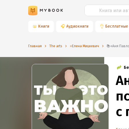
📖
Книги
🎧
Аудиокниги
👌
Бесплатные
Главная
The arts
⭐️Елена Мицкевич
📚«Аня Па
Бе
А
п
с
и