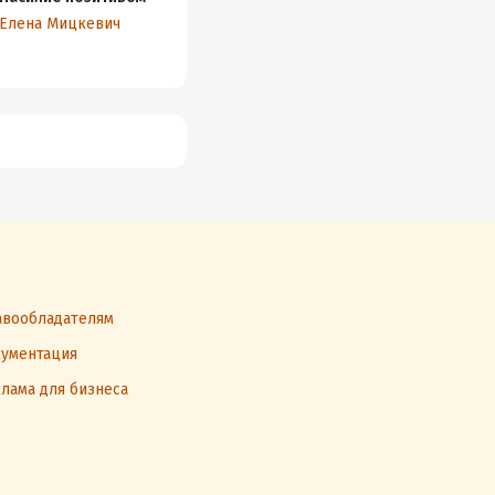
агрессию, как часть
сужде
Елена Мицкевич
успешной карьеры и
Елена Мицкевич
Елена 
здоровую самооценку
вообладателям
ументация
лама для бизнеса