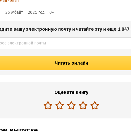
 Мицкевич
.
35 Мбайт
2021
год
0
+
едите вашу электронную почту и читайте эту и еще 1 047 
Читать онлайн
Оцените книгу
том выпуске