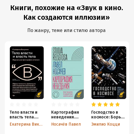
Книги, похожие на «Звук в кино.
Как создаются иллюзии»
По жанру, теме или стилю автора
Тело власти и
Картография
Господство в
власть тела.
неведения.
космосе: Борьба
Журнальная
Мистицизм,
за мировое
Екатерина Викулина
Носачёв Павел
Эмилио Коцци
фотография
психиатрия,
лидерство за
оттепели
нейронауки
пределами