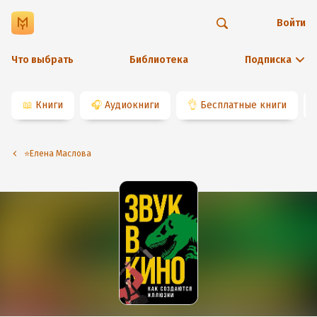
Войти
Что выбрать
Библиотека
Подписка
📖
Книги
🎧
Аудиокниги
👌
Бесплатные книги
⭐️Елена Маслова