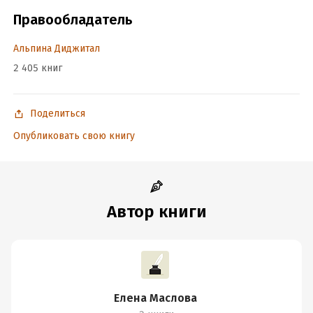
Объем:
338566
Правообладатель
Год издания:
2025
Альпина Диджитал
Дата поступления:
26 августа 2025
2 405 книг
ISBN (EAN):
9785002236237
Время на чтение:
5
ч.
Поделиться
Опубликовать свою книгу
Автор книги
Елена Маслова