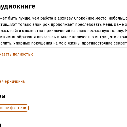
аудиокниге
жет быть лучше, чем работа в архиве? Спокойное место, неболь
тив…Вот только злой рок продолжает преследовать меня. Даже з
лась найти множество приключений на свою несчастную голову. 
ижимым образом я ввязалась в такое количество интриг, что стр
слить. Упорные покушения на мою жизнь, противостояние секре
осударств… Ах да, совсем забыла про несносного мага, который п
казать полностью
ть меня своими ухаживаниями. Да и так называемый жених, поды
ивым отцом, далеко не так прост, как желает казаться.Ну что же, 
вые коллеги! Архивная ведьма приступила к выполнению своих с
ностей!Главное, чтобы дворец после этого не обратился в руины.
а Черничкина
обная информация
ры
аписания:
1 января 2020
вное фэнтези
дания:
2020
оступления:
13 января 2026
ы