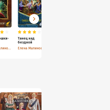
ошки-
Танец над
бездной
Елена Малиновская
Елена Малиновская