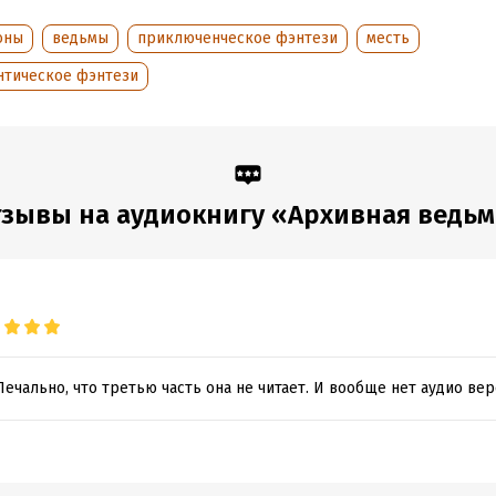
оны
ведьмы
приключенческое фэнтези
месть
нтическое фэнтези
зывы на аудиокнигу «Архивная ведь
ечально, что третью часть она не читает. И вообще нет аудио верс