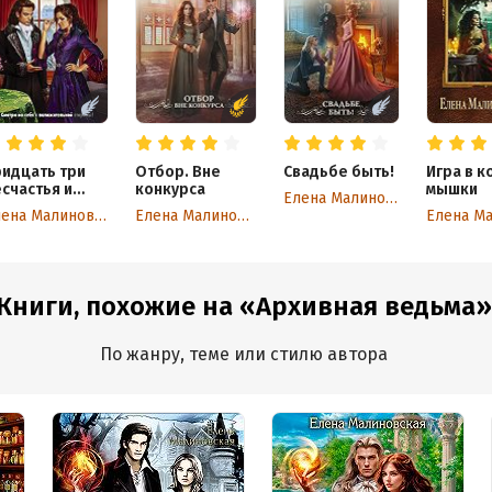
ридцать три
Отбор. Вне
Свадьбе быть!
Игра в к
счастья и
конкурса
мышки
Елена Малиновская
емного
Елена Малиновская
Елена Малиновская
езения
Книги, похожие на «Архивная ведьма»
По жанру, теме или стилю автора