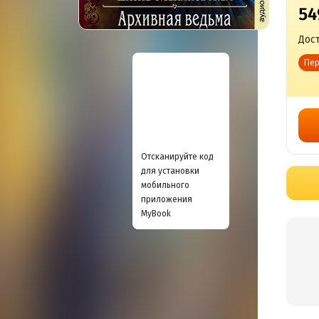
54
Дост
Пер
Отсканируйте код
для установки
мобильного
приложения
MyBook