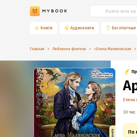
📖
Книги
🎧
Аудиокниги
👌
Бесплатные
Главная
Любовное фэнтези
⭐️Елена Малиновская
Пр
А
Елена 
10 час.
По 