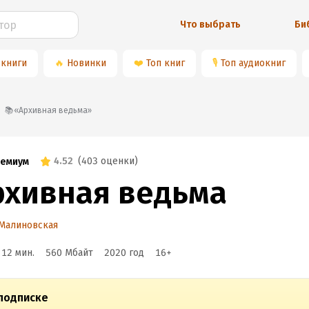
Что выбрать
Би
 книги
🔥
Новинки
❤️
Топ книг
🎙
Топ аудиокниг
📚«Архивная ведьма»
4.52
(
403 оценки
)
емиум
рхивная ведьма
Малиновская
 12 мин.
560 Мбайт
2020
год
16
+
подписке