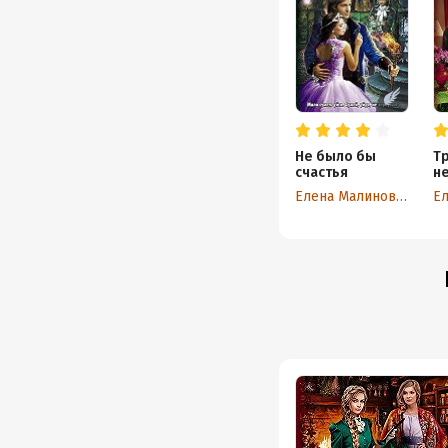
Не было бы
Т
счастья
не
н
Елена Малиновская
в