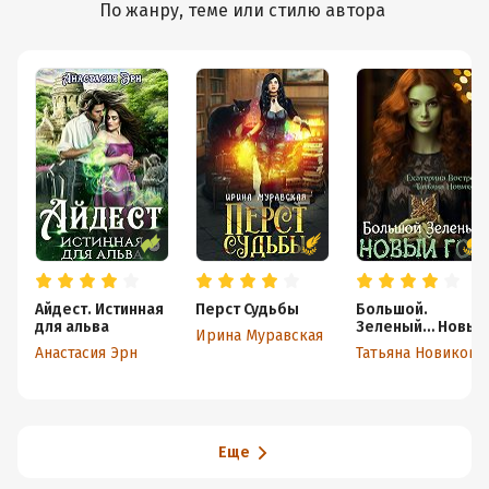
По жанру, теме или стилю автора
Айдест. Истинная
Перст Судьбы
Большой.
для альва
Зеленый… Новый
Ирина Муравская
год
Анастасия Эрн
Татьяна Новикова
Еще