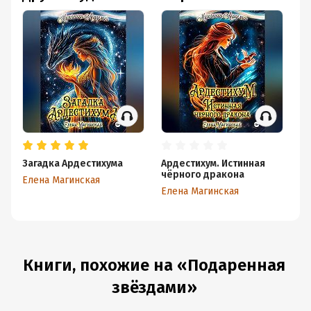
Загадка Ардестихума
Ардестихум. Истинная
Лу
чёрного дракона
Елена Магинская
Ел
Елена Магинская
Книги, похожие на «Подаренная
звёздами»