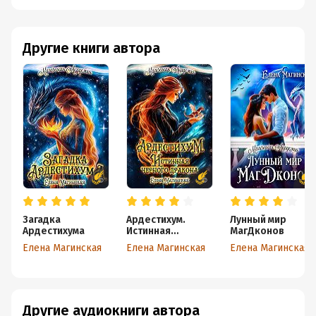
Другие книги автора
Загадка
Ардестихум.
Лунный мир
Ардестихума
Истинная
МагДконов
чёрного дракона
Елена Магинская
Елена Магинская
Елена Магинская
Другие аудиокниги автора