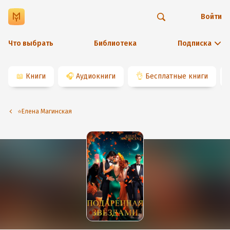
Войти
Что выбрать
Библиотека
Подписка
📖
Книги
🎧
Аудиокниги
👌
Бесплатные книги
⭐️Елена Магинская