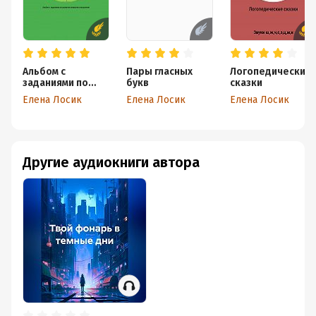
Альбом с
Пары гласных
Логопедические
заданиями по
букв
сказки
развитию
Елена Лосик
Елена Лосик
Елена Лосик
внимания и
мышления
Другие аудиокниги автора