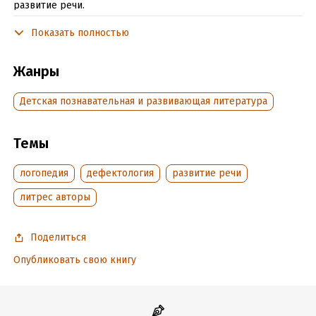
развитие речи.
Показать полностью
Подробная информация
Жанры
Дата написания:
8 декабря 2020
Объем:
13261
Детская познавательная и развивающая литература
Год издания:
2020
Дата поступления:
9 декабря 2020
Темы
Время на чтение:
1
ч.
логопедия
дефектология
развитие речи
литрес авторы
Поделиться
Опубликовать свою книгу