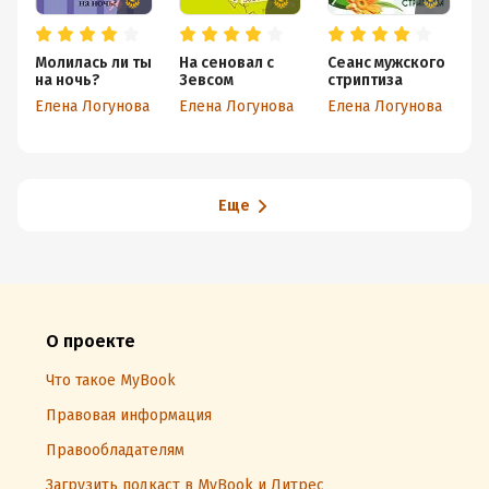
Молилась ли ты
На сеновал с
Сеанс мужского
П
на ночь?
Зевсом
стриптиза
п
Елена Логунова
Елена Логунова
Елена Логунова
Е
Еще
О проекте
Что такое MyBook
Правовая информация
Правообладателям
Загрузить подкаст в MyBook и Литрес