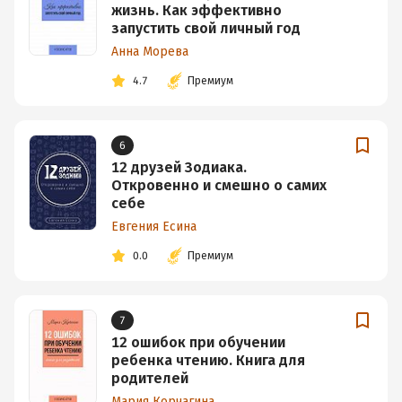
жизнь. Как эффективно
запустить свой личный год
Анна Морева
4.7
Премиум
6
12 друзей Зодиака.
Откровенно и смешно о самих
себе
Евгения Есина
0.0
Премиум
7
12 ошибок при обучении
ребенка чтению. Книга для
родителей
Мария Корчагина