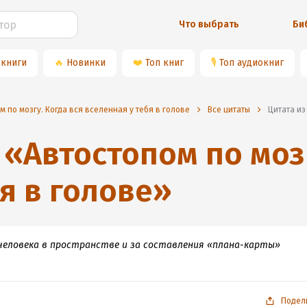
Что выбрать
Би
 книги
🔥
Новинки
❤️
Топ книг
🎙
Топ аудиокниг
м по мозгу. Когда вся вселенная у тебя в голове
Все цитаты
Цитата и
«
Автостопом по мозг
я в голове
»
человека в пространстве и за составления «плана-карты»
Подел