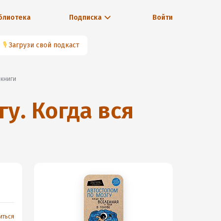
блиотека
Подписка
Войти
🎙
Загрузи свой подкаст
з книги
у. Когда вся
иться