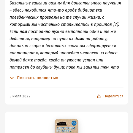
Базальные ганглии важны для двигательного научения
– здесь находится что-то вроде библиотеки
поведенческих программ на те случаи жизни, с
которыми мы частенько сталкивались в прошлом [7].
Если нам постоянно нужно выполнять одни и те же
действия, например по пути из дома на работу,
довольно скоро в базальных ганглиях сформируется
«автопилот», который проведет человека из офиса
домой даже тогда, когда он ужасно устал или
потрясен до глубины души: пока мы заняты тем, что
нас беспокоит, базальные ганглии позаботятся о том,
Показать полностью
чтобы четко выполнить стандартную программу
действий, не отвлекая внимание человека от того,
что его заботит.
3 июля 2022
Поделиться