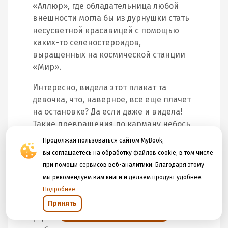
«Аллюр», где обладательница любой
внешности могла бы из дурнушки стать
несусветной красавицей с помощью
каких-то селеностероидов,
выращенных на космической станции
«Мир».
Интересно, видела этот плакат та
девочка, что, наверное, все еще плачет
на остановке? Да если даже и видела!
Такие превращения по карману небось
только супругам мэров и губернаторов.
Продолжая пользоваться сайтом MyBook,
Или женам олигархов. Хотя олигархи и
вы соглашаетесь на обработку файлов cookie, в том числе
так женятся исключительно на
при помощи сервисов веб-аналитики. Благодаря этому
красавицах, которым не нужны никакие
мы рекомендуем вам книги и делаем продукт удобнее.
селеностероиды!
Подробнее
Принять
С другой стороны, не родись красивой, а
Открыть в приложении
родись счастливой. А счастье – это