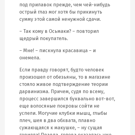
под прилавок прежде, чем чей-нибудь
острый глаз мог хотя бы прикинуть
сумму этой самой ненужной сдачи.
– Так кому в Осьмаки? – повторил
щедрый покупатель.
– Мне! – пискнула красавица – и
онемела.
Если правду говорят, будто человек
произошел от обезьяны, то в магазине
стояло живое подтверждение теории
дарвинизма. Причем, судя по всему,
процесс завершился буквально вот-вот,
еще волосяные покровы сойти не
успели. Могучие клубки мышц, глыбы
плеч, шея в два обхвата, плавно
сужающаяся к макушке, – ну сущая
горилла! Правда, голова оказалась уже