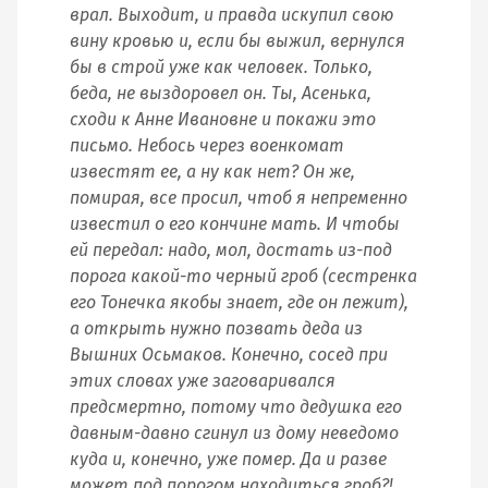
врал. Выходит, и правда искупил свою
вину кровью и, если бы выжил, вернулся
бы в строй уже как человек. Только,
беда, не выздоровел он. Ты, Асенька,
сходи к Анне Ивановне и покажи это
письмо. Небось через военкомат
известят ее, а ну как нет? Он же,
помирая, все просил, чтоб я непременно
известил о его кончине мать. И чтобы
ей передал: надо, мол, достать из-под
порога какой-то черный гроб (сестренка
его Тонечка якобы знает, где он лежит),
а открыть нужно позвать деда из
Вышних Осьмаков. Конечно, сосед при
этих словах уже заговаривался
предсмертно, потому что дедушка его
давным-давно сгинул из дому неведомо
куда и, конечно, уже помер. Да и разве
может под порогом находиться гроб?!