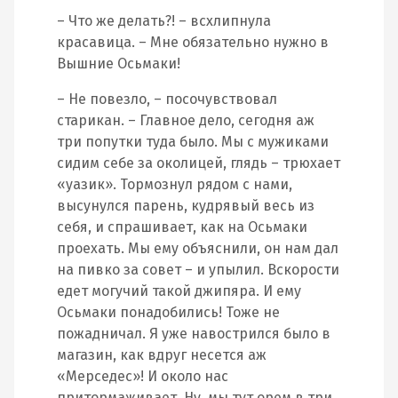
– Что же делать?! – всхлипнула
красавица. – Мне обязательно нужно в
Вышние Осьмаки!
– Не повезло, – посочувствовал
старикан. – Главное дело, сегодня аж
три попутки туда было. Мы с мужиками
сидим себе за околицей, глядь – трюхает
«уазик». Тормознул рядом с нами,
высунулся парень, кудрявый весь из
себя, и спрашивает, как на Осьмаки
проехать. Мы ему объяснили, он нам дал
на пивко за совет – и упылил. Вскорости
едет могучий такой джипяра. И ему
Осьмаки понадобились! Тоже не
пожадничал. Я уже навострился было в
магазин, как вдруг несется аж
«Мерседес»! И около нас
притормаживает. Ну, мы тут орем в три