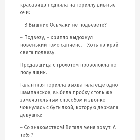
красавица подняла на гориллу дивные
очи:
– В Вышние Осьмаки не подвезете?
– Подвезу, – хрипло выдохнул
новенький гомо сапиенс. – Хоть на край
света подвезу!
Продавщица с грохотом проволокла по
полу ящик.
Галантная горилла выхватила еще одно
шампанское, выбила пробку столь же
замечательным способом и звонко
чокнулась с бутылкой, которую держала
девушка:
– Со знакомством! Виталя меня зовут. А
тебя?