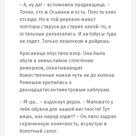
– А, ну да! – вспомнила продавщица. –
Точно, это ж Осьмаки и есть. Полста кэмэ
отсюда. Но в той деревне живут
полторы старухи да старик какой-то, а
остальные разъехались. И автобусы туда
не ходят. Только пешочком и дойдешь.
Красавица опустила взор. Она была
обута в немыслимое сплетение
ремешков, охватывающих
божественные ножки чуть не до колена.
Ремешки крепились к
двенадцатисантиметровым каблукам.
– М-да… – вздохнул дедок. – Маловато у
тебя обувки для нашей местности! Тут
вишь, как народ ходит? – Он лихо задрал
скрюченную конечность, всунутую в
болотный сапог.