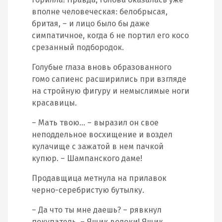
вполне человеческая: белобрысая,
бритая, – и лицо было бы даже
симпатичное, когда б не портил его косо
срезанный подбородок.
Голубые глаза вновь образованного
гомо сапиенс расширились при взгляде
на стройную фигуру и немыслимые ноги
красавицы.
– Мать твою… – выразил он свое
неподдельное восхищение и воздел
кулачище с зажатой в нем пачкой
купюр. – Шампанского даме!
Продавщица метнула на прилавок
черно-серебристую бутылку.
– Да что ты мне даешь? – рявкнул
покупатель. – Ящик волоки! Ящик