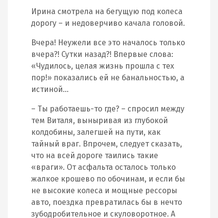
Ирина смотрела на бегущую под колеса
дорогу – и недоверчиво качала головой.
Вчера! Неужели все это началось только
вчера?! Сутки назад?! Впервые слова:
«Чудилось, целая жизнь прошла с тех
пор!» показались ей не банальностью, а
истиной…
– Ты работаешь-то где? – спросил между
тем Виталя, выныривая из глубокой
колдобины, залегшей на пути, как
тайный враг. Впрочем, следует сказать,
что на всей дороге таились такие
«враги». От асфальта осталось только
жалкое крошево по обочинам, и если бы
не высокие колеса и мощные рессоры
авто, поездка превратилась бы в нечто
зубодробительное и скуловоротное. А