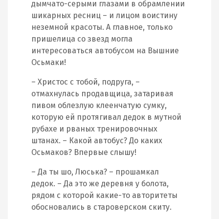
дымчато-серыми глазами в обрамлении
шикарных ресниц – и лицом воистину
неземной красоты. А главное, только
пришелица со звезд могла
интересоваться автобусом на Вышние
Осьмаки!
– Христос с тобой, подруга, –
отмахнулась продавщица, затаривая
пивом облезлую клеенчатую сумку,
которую ей протягивал дедок в мутной
рубахе и рваных тренировочных
штанах. – Какой автобус? До каких
Осьмаков? Впервые слышу!
– Да ты шо, Люська? – прошамкал
дедок. – Да это же деревня у болота,
рядом с которой какие-то авторитеты
обосновались в староверском скиту.