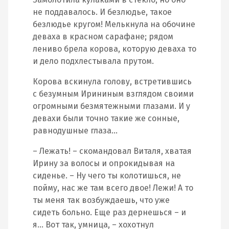
не поддавалось. И безлюдье, такое
безлюдье кругом! Мелькнула на обочине
деваха в красном сарафане; рядом
лениво брела корова, которую деваха то
и дело подхлестывала прутом.
Корова вскинула голову, встретившись
с безумным Ирининым взглядом своими
огромными безмятежными глазами. И у
девахи были точно такие же сонные,
равнодушные глаза…
– Лежать! – скомандовал Виталя, хватая
Ирину за волосы и опрокидывая на
сиденье. – Ну чего ты колотишься, не
пойму, нас же там всего двое! Лежи! А то
ты меня так возбуждаешь, что уже
сидеть больно. Еще раз дернешься – и
я… Вот так, умница, – хохотнул