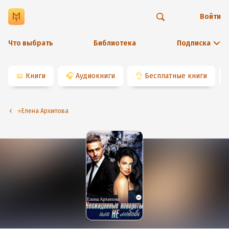
Войти
Что выбрать
Библиотека
Подписка
📖
Книги
🎧
Аудиокниги
👌
Бесплатные книги
⭐️Елена Архипова