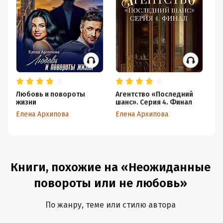
Любовь и повороты
Агентство «Последний
Аг
жизни
шанс». Серия 4. Финал
ш
Елена Архипова
Елена Архипова
Ел
Книги, похожие на «Неожиданные
повороты или не любовь»
По жанру, теме или стилю автора