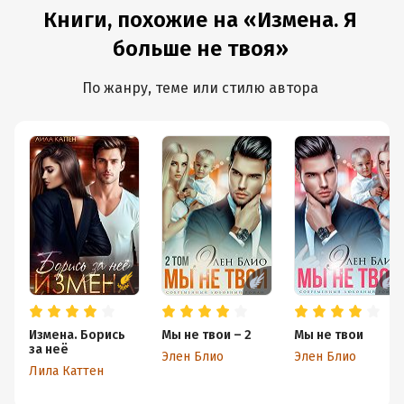
Книги, похожие на «Измена. Я
больше не твоя»
По жанру, теме или стилю автора
Измена. Борись
Мы не твои – 2
Мы не твои
за неё
Элен Блио
Элен Блио
Лила Каттен