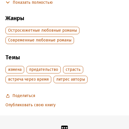
Показать полностью
потеряет всё...
Жанры
Подробная информация
Остросюжетные любовные романы
Дата написания:
7 декабря 2023
Объем:
419651
Современные любовные романы
Год издания:
2023
Дата поступления:
28 декабря 2023
Темы
Время на чтение:
6
ч.
измена
предательство
страсть
встреча через время
литрес авторы
Поделиться
Опубликовать свою книгу