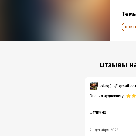
наркот
Тем
Внима
употр
прик
Внима
подро
гражда
Музыка
Отзывы на
© Кун 
© ИДД
oleg3...@gmail.c
Оценил аудиокнигу
Подр
Год из
Отлично
Дата п
21 декабря 2025