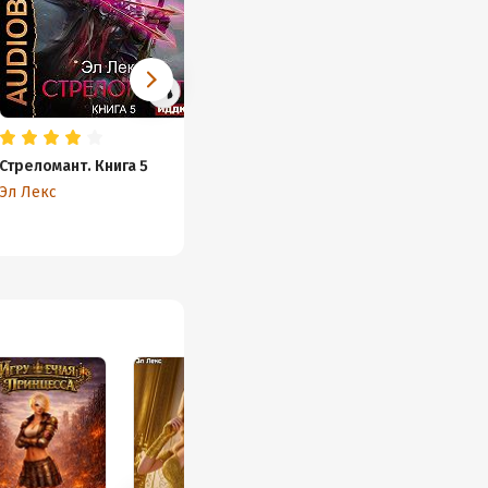
Стреломант. Книга 5
Угроза мирового
масштаба. Книга 1
Эл Лекс
Эл Лекс