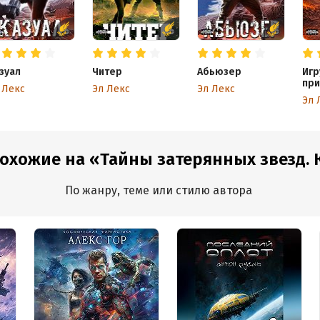
зуал
Читер
Абьюзер
Игр
при
 Лекс
Эл Лекс
Эл Лекс
Эл 
похожие на «Тайны затерянных звезд. 
По жанру, теме или стилю автора