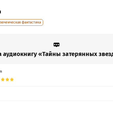
ических средств вредно для здоровья.
ы
ние! Содержит сцены распития спиртных напитков. Чрезмерное
ебление алкоголя вредит вашему здоровью.
люченческая фантастика
ние! Содержит упоминания нетрадиционных сексуальных отноше
бностей и пропаганды. Книга запрещена для распространения с
н РФ младше 18 лет.
: Озёрина Дарья
 аудиокнигу «Тайны затерянных звезд
Антон, Лекс Эл
К
om
обная информация
дания:
2025
оступления:
17 июня 2025