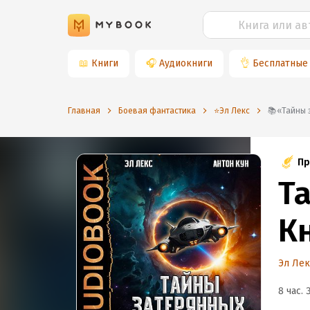
📖
Книги
🎧
Аудиокниги
👌
Бесплатные
Главная
Боевая фантастика
⭐️Эл Лекс
📚«Тайн
Пр
Т
К
Эл Лек
8 час. 