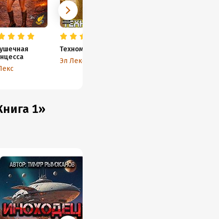
ушечная
Техномант
нцесса
Эл Лекс
Лекс
Книга 1»