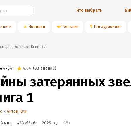
Что выбрать
Би
 книги
🔥
Новинки
❤️
Топ книг
🎙
Топ аудиокниг
ы затерянных звезд. Книга 1»
4.64
(
33 оценки
)
емиум
айны затерянных зве
нига 1
с
и
Антон Кун
33 мин.
473 Мбайт
2025
год
18
+