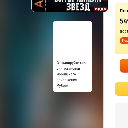
По 
54
Дост
Пер
Отсканируйте код
для установки
мобильного
приложения
MyBook