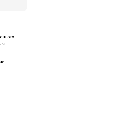
менного
кая
их
твои же
ли и в
дишь для
ванный
ый контракт,
бль!
отребление