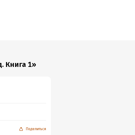
ний, без
реди
. Книга 1»
Поделиться