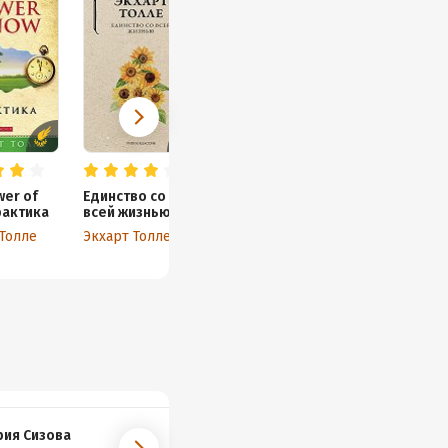
wer of
Единство со
рактика
всей жизнью
 Толле
Экхарт Толле
ия Сизова
Наталья Минеева