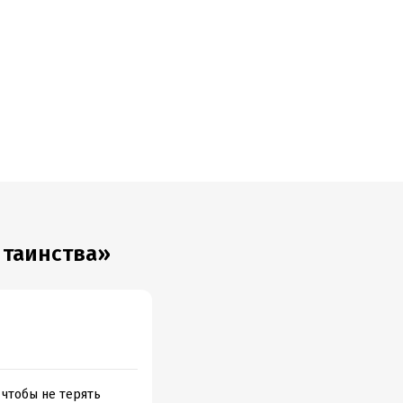
собами:
 чего бы еще
ния цели;
ит ему
щихина
 таинства»
 чтобы не терять