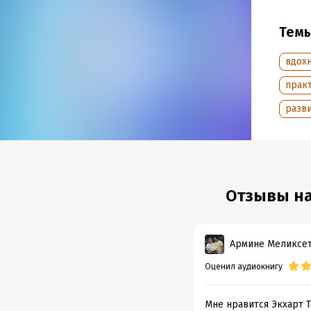
«Эго п
нуждае
Тем
к себе
живет 
вдох
почувс
прак
разв
Подр
Дата н
Год из
Дата п
Отзывы на
Армине Меликсе
Оценил аудиокнигу
Мне нравится Экхарт Т