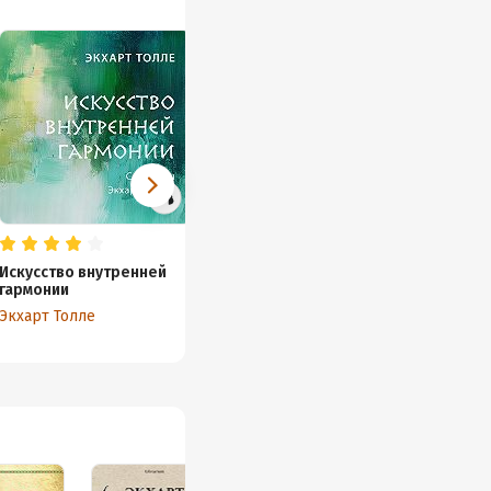
Искусство внутренней
Единство со всей жизнью
гармонии
Экхарт Толле
Экхарт Толле