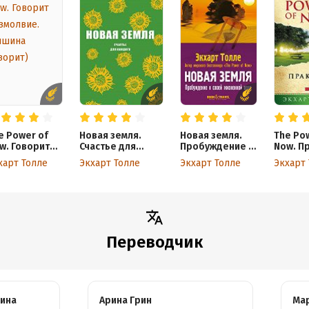
e Power of
Новая земля.
Новая земля.
The Po
w. Говорит
Счастье для
Пробуждение к
Now. П
змолвие.
каждого
своей
харт Толле
Экхарт Толле
Экхарт Толле
Экхарт
ишина
жизненной цели
ворит)
Переводчик
ина
Арина Грин
Мар