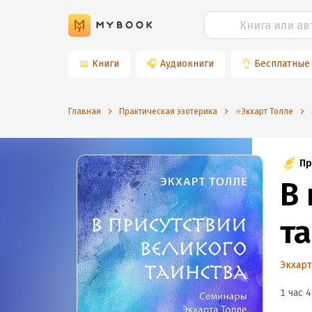
📖
Книги
🎧
Аудиокниги
👌
Бесплатные
Главная
Практическая эзотерика
⭐️Экхарт Толле
Пр
В
т
Экхарт
1 час 4