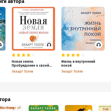
иги автора
Новая земля.
Жизнь и внутренний
Пробуждение к своей
покой
жизненной цели
Экхарт Толле
Экхарт Толле
втора