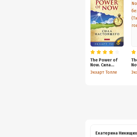
The Power of
Th
Now. Сила
No
настоящего
бе
Экхарт Толле
Эк
(Т
го
Екатерина Никищих