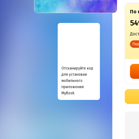
По 
54
Дост
Пер
Отсканируйте код
для установки
мобильного
приложения
MyBook