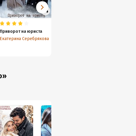
Приворот на юриста
Невеста с доставкой на
Невест
дом
Екатерина Серебрякова
Екатер
Екатерина Серебрякова
о»