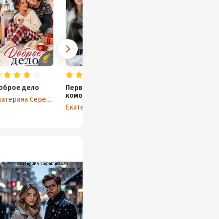
оброе дело
Первый брак
комом?
Екатерина Серебрякова
Екатерина Серебрякова