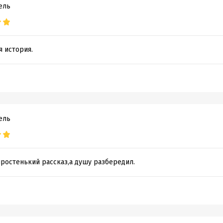
ель
 история.
ель
простенький рассказ,а душу разбередил.