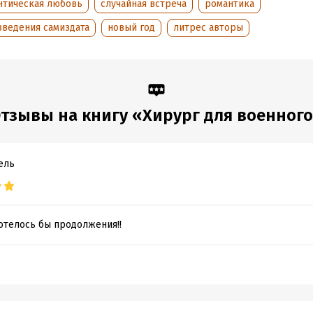
нтическая любовь
случайная встреча
романтика
зведения самиздата
новый год
литрес авторы
тзывы на книгу «Хирург для военног
ель
отелось бы продолжения!!