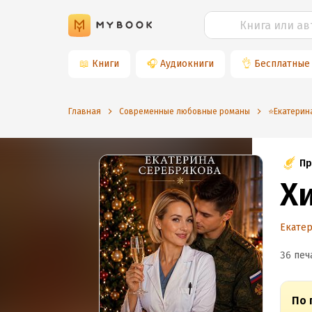
📖
Книги
🎧
Аудиокниги
👌
Бесплатные
Главная
Современные любовные романы
⭐️Екатери
Пр
Х
Екате
36 печ
По 