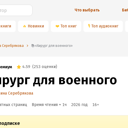
Что выбрать
Би
 книги
🔥
Новинки
❤️
Топ книг
🎙
Топ аудиокниг
на Серебрякова
📚«Хирург для военного»
4.59
(
253 оценки
)
емиум
ирург для военного
рина Серебрякова
атных страниц
Время чтения ≈
1
ч
2026
год
16
+
подписке