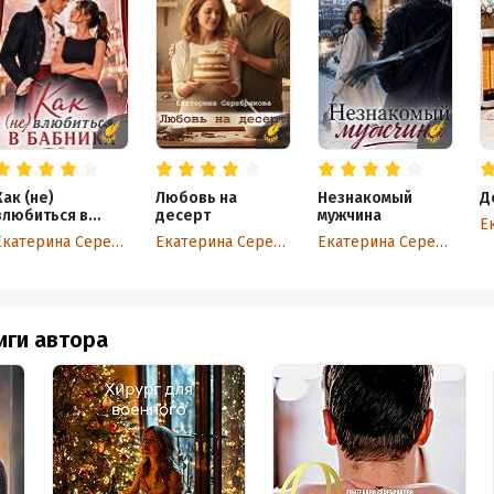
Как (не)
Любовь на
Незнакомый
Д
влюбиться в
десерт
мужчина
бабника
Екатерина Серебрякова
Екатерина Серебрякова
Екатерина Серебрякова
иги автора