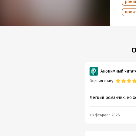
рома
прои
О
Анонимный читат
Оценил книгу
Лёгкий романчик, но х
18 февраля 2025