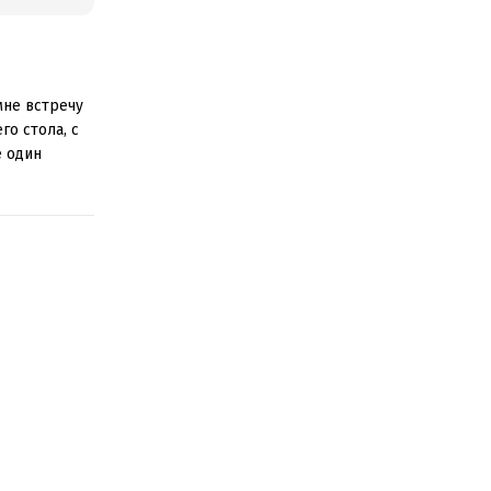
мне встречу
го стола, с
е один