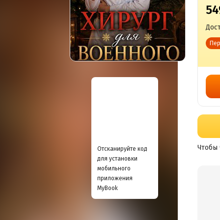
54
Дост
Пер
Чтобы 
Отсканируйте код
для установки
мобильного
приложения
MyBook