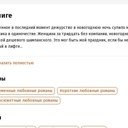
ниге
нное в последний момент дежурство в новогоднюю ночь сулило 
ика в одиночестве. Женщина за тридцать без компании, новогодне
ой дешевого шампанского. Это мог быть мой праздник, если бы н
й в лифте...
казать полностью
обная информация
аписания:
13 ноября 2024
Время на чтение:
1
ч.
ры
:
66272
дания:
2026
еменные любовные романы
Короткие любовные романы
оступления:
3 июня 2026
осюжетные любовные романы
ы